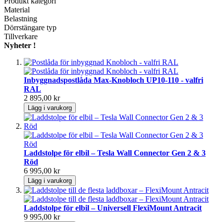
Produkt kategori
Material
Belastning
Dörrstängare typ
Tillverkare
Nyheter !
Inbyggnadspostlåda Max-Knobloch UP10-110 - valfri
RAL
2 895,00 kr
Lägg i varukorg
Laddstolpe för elbil – Tesla Wall Connector Gen 2 & 3
Röd
6 995,00 kr
Lägg i varukorg
Laddstolpe för elbil – Universell FlexiMount Antracit
9 995,00 kr