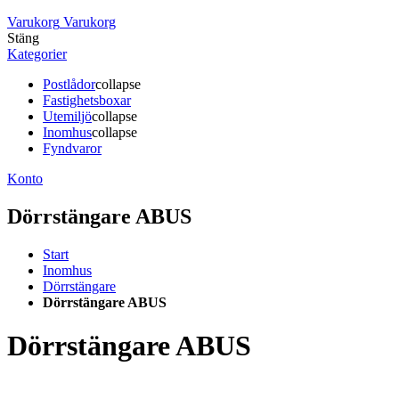
Varukorg
Varukorg
Stäng
Kategorier
Postlådor
collapse
Fastighetsboxar
Utemiljö
collapse
Inomhus
collapse
Fyndvaror
Konto
Dörrstängare ABUS
Start
Inomhus
Dörrstängare
Dörrstängare ABUS
Dörrstängare ABUS