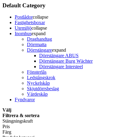
Default Category
Postlådor
collapse
Fastighetsboxar
Utemiljö
collapse
Inomhus
expand
Draghandtag
Dörrmatta
Dörrstängare
expand
Dörrstängare ABUS
Dörrstängare Burg Wächter
Dörrstängare Intersteel
Fönsterlås
Ledstångskrok
Nyckelskåp
Skjutdörrsbeslag
Värdeskåp
Fyndvaror
Välj
Filtrera & sortera
Stängningskraft
Pris
Färg