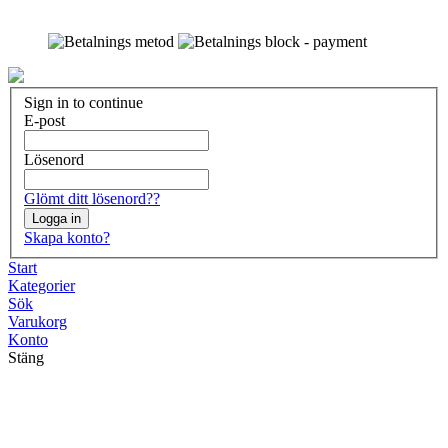
Sign in to continue
E-post
Lösenord
Glömt ditt lösenord??
Logga in
Skapa konto?
Start
Kategorier
Sök
Varukorg
Konto
Stäng