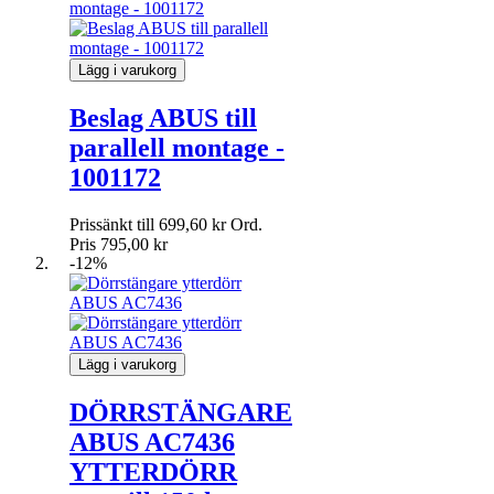
Certifiering:
För branddörrar eller dörrar i offentliga miljöer är det ofta viktigt
Lägg i varukorg
att dörrstängaren uppfyller kraven enligt EN 1154. Det
säkerställer att produkten är godkänd för miljöer där högre
Beslag ABUS till
säkerhetskrav gäller.
parallell montage -
Med rätt ABUS dörrstängare får du en lösning som både
1001172
förbättrar funktionen i vardagen och bidrar till högre säkerhet,
bättre kontroll och ett mer professionellt dörrsystem.
Prissänkt till
699,60 kr
Ord.
Pris
795,00 kr
-12%
Lägg i varukorg
DÖRRSTÄNGARE
ABUS AC7436
YTTERDÖRR