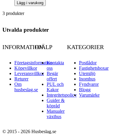
Lägg i varukorg
3 produkter
Utvalda produkter
INFORMATION
HJÄLP
KATEGORIER
Företagsinformation
Kontakta
Postlådor
Köpevillkor
oss
Fastighetsboxar
Leveransvillkor
Begär
Utemiljö
Returer
offert
Inomhus
Om
PUL och
Fyndvaror
husbeslag.se
Kakor
Blogg
Integritetspolicy
Varumärke
Guider &
köpråd
Manualer
växthus
© 2015 - 2026 Husbeslag.se