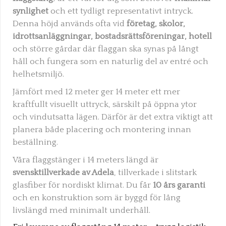
synlighet
och ett tydligt representativt intryck.
Denna höjd används ofta vid
företag, skolor,
idrottsanläggningar, bostadsrättsföreningar, hotell
och större gårdar där flaggan ska synas på långt
håll och fungera som en naturlig del av entré och
helhetsmiljö.
Jämfört med 12 meter ger 14 meter ett mer
kraftfullt visuellt uttryck, särskilt på öppna ytor
och vindutsatta lägen. Därför är det extra viktigt att
k
planera både placering och montering innan
beställning.
Våra flaggstänger i 14 meters längd är
svensktillverkade av Adela
, tillverkade i slitstark
glasfiber för nordiskt klimat. Du får
10 års garanti
och en konstruktion som är byggd för lång
livslängd med minimalt underhåll.