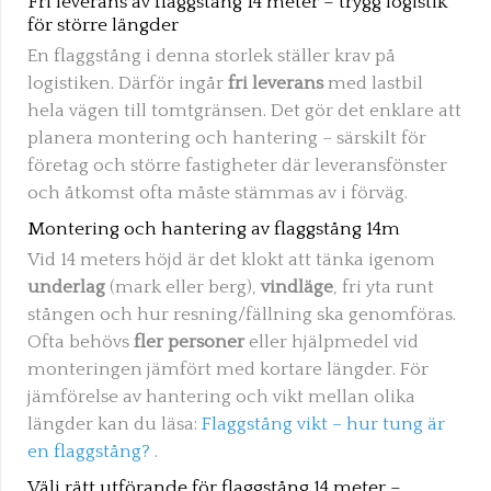
Fri leverans av flaggstång 14 meter – trygg logistik
för större längder
En flaggstång i denna storlek ställer krav på
logistiken. Därför ingår
fri leverans
med lastbil
hela vägen till tomtgränsen. Det gör det enklare att
planera montering och hantering – särskilt för
företag och större fastigheter där leveransfönster
och åtkomst ofta måste stämmas av i förväg.
Montering och hantering av flaggstång 14m
Vid 14 meters höjd är det klokt att tänka igenom
underlag
(mark eller berg),
vindläge
, fri yta runt
stången och hur resning/fällning ska genomföras.
Ofta behövs
fler personer
eller hjälpmedel vid
monteringen jämfört med kortare längder. För
jämförelse av hantering och vikt mellan olika
längder kan du läsa:
Flaggstång vikt – hur tung är
en flaggstång?
.
Välj rätt utförande för flaggstång 14 meter –