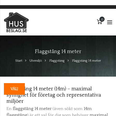
Varuko
Varuk
Flaggstång 14 meter
Start
Utemiljö
Flaggstång
Flaggstång 14 meter
dukter
Flaggstång 14 meter (14m) – maximal
VÄLJ
synlighet för företag och representativa
miljöer
En
flaggstång 14 meter
(även sökt som
14m
flaggstång
) är ett val för dig som behöver
maximal