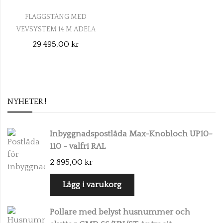
FLAGGSTÅNG MED
VEVSYSTEM 14 M ADELA
ORIGINAL - 103142
29 495,00 kr
NYHETER !
Inbyggnadspostlåda Max-Knobloch UP10-
110 - valfri RAL
2 895,00 kr
Lägg i varukorg
Pollare med belyst husnummer och