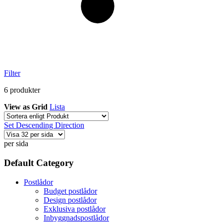
Filter
6
produkter
View as
Grid
Lista
Set Descending Direction
per sida
Default Category
Postlådor
Budget postlådor
Design postlådor
Exklusiva postlådor
Inbyggnadspostlådor