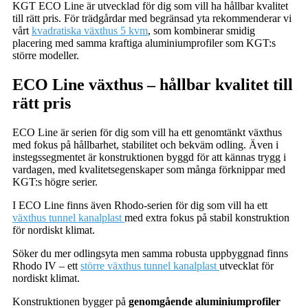
KGT ECO Line är utvecklad för dig som vill ha hållbar kvalitet
till rätt pris. För trädgårdar med begränsad yta rekommenderar vi
vårt
kvadratiska växthus 5 kvm
, som kombinerar smidig
placering med samma kraftiga aluminiumprofiler som KGT:s
större modeller.
ECO Line växthus – hållbar kvalitet till
rätt pris
ECO Line är serien för dig som vill ha ett genomtänkt växthus
med fokus på hållbarhet, stabilitet och bekväm odling. Även i
instegssegmentet är konstruktionen byggd för att kännas trygg i
vardagen, med kvalitetsegenskaper som många förknippar med
KGT:s högre serier.
I ECO Line finns även Rhodo-serien för dig som vill ha ett
växthus tunnel kanalplast
med extra fokus på stabil konstruktion
för nordiskt klimat.
Söker du mer odlingsyta men samma robusta uppbyggnad finns
Rhodo IV – ett
större växthus tunnel kanalplast
utvecklat för
nordiskt klimat.
Konstruktionen bygger på
genomgående aluminiumprofiler