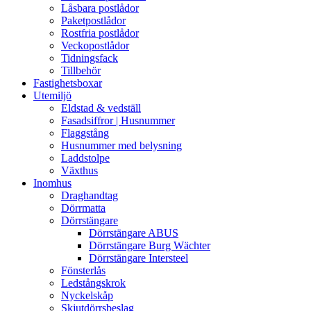
Låsbara postlådor
Paketpostlådor
Rostfria postlådor
Veckopostlådor
Tidningsfack
Tillbehör
Fastighetsboxar
Utemiljö
Eldstad & vedställ
Fasadsiffror | Husnummer
Flaggstång
Husnummer med belysning
Laddstolpe
Växthus
Inomhus
Draghandtag
Dörrmatta
Dörrstängare
Dörrstängare ABUS
Dörrstängare Burg Wächter
Dörrstängare Intersteel
Fönsterlås
Ledstångskrok
Nyckelskåp
Skjutdörrsbeslag