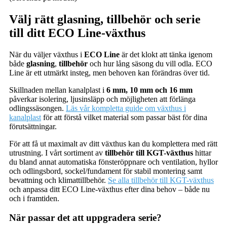
Välj rätt glasning, tillbehör och serie
till ditt ECO Line-växthus
När du väljer växthus i
ECO Line
är det klokt att tänka igenom
både
glasning
,
tillbehör
och hur lång säsong du vill odla. ECO
Line är ett utmärkt insteg, men behoven kan förändras över tid.
Skillnaden mellan kanalplast i
6 mm, 10 mm och 16 mm
påverkar isolering, ljusinsläpp och möjligheten att förlänga
odlingssäsongen.
Läs vår kompletta guide om växthus i
kanalplast
för att förstå vilket material som passar bäst för dina
förutsättningar.
För att få ut maximalt av ditt växthus kan du komplettera med rätt
utrustning. I vårt sortiment av
tillbehör till KGT-växthus
hittar
du bland annat automatiska fönsteröppnare och ventilation, hyllor
och odlingsbord, sockel/fundament för stabil montering samt
bevattning och klimattillbehör.
Se alla tillbehör till KGT-växthus
och anpassa ditt ECO Line-växthus efter dina behov – både nu
och i framtiden.
När passar det att uppgradera serie?