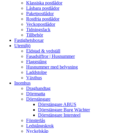
Klassiska postlådor
Låsbara postlådor
Paketpostlådor
Rostfria postlådor
Veckopostlådor
Tidningsfack
Tillbehör
Fastighetsboxar
Utemiljö
Eldstad & vedställ
Fasadsiffror | Husnummer
Flaggstång
Husnummer med belysning
Laddstolpe
Växthus
Inomhus
Draghandtag
Dörrmatta
Dörrstängare
Dörrstängare ABUS
Dörrstängare Burg Wächter
Dörrstängare Intersteel
Fönsterlås
Ledstångskrok
Nyckelskåp