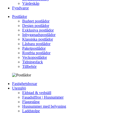
Värdeskåp
Fyndvaror
Postlådor
Budget postlådor
Design postlådor
Exklusiva postlådor
Inbyggnadspostlådor
Klassiska postlådor
Låsbara postlådor
Paketpostlådor
Rostfria postlådor
Veckopostlådor
Tidningsfack
Tillbehör
Fastighetsboxar
Utemiljö
Eldstad & vedställ
Fasadsiffror | Husnummer
Flaggstång
Husnummer med belysning
Laddstolpe