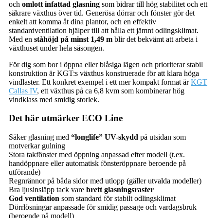
och
omlott infattad glasning
som bidrar till hög stabilitet och ett
säkrare växthus över tid. Generösa dörrar och fönster gör det
enkelt att komma åt dina plantor, och en effektiv
standardventilation hjälper till att hålla ett jämnt odlingsklimat.
Med en
ståhöjd på minst 1,49 m
blir det bekvämt att arbeta i
växthuset under hela säsongen.
För dig som bor i öppna eller blåsiga lägen och prioriterar stabil
konstruktion är KGT:s växthus konstruerade för att klara höga
vindlaster. Ett konkret exempel i ett mer kompakt format är
KGT
Callas IV
, ett växthus på ca 6,8 kvm som kombinerar hög
vindklass med smidig storlek.
Det här utmärker ECO Line
Säker glasning med
“longlife” UV-skydd
på utsidan som
motverkar gulning
Stora takfönster med öppning anpassad efter modell (t.ex.
handöppnare eller automatisk fönsteröppnare beroende på
utförande)
Regnrännor på båda sidor med utlopp (gäller utvalda modeller)
Bra ljusinsläpp tack vare
brett glasningsraster
God ventilation
som standard för stabilt odlingsklimat
Dörrlösningar anpassade för smidig passage och vardagsbruk
(beroende på modell)