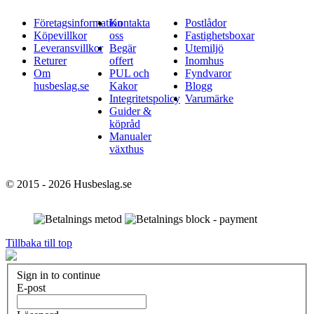
Företagsinformation
Kontakta
Postlådor
Köpevillkor
oss
Fastighetsboxar
Leveransvillkor
Begär
Utemiljö
Returer
offert
Inomhus
Om
PUL och
Fyndvaror
husbeslag.se
Kakor
Blogg
Integritetspolicy
Varumärke
Guider &
köpråd
Manualer
växthus
© 2015 - 2026 Husbeslag.se
Tillbaka till top
Sign in to continue
E-post