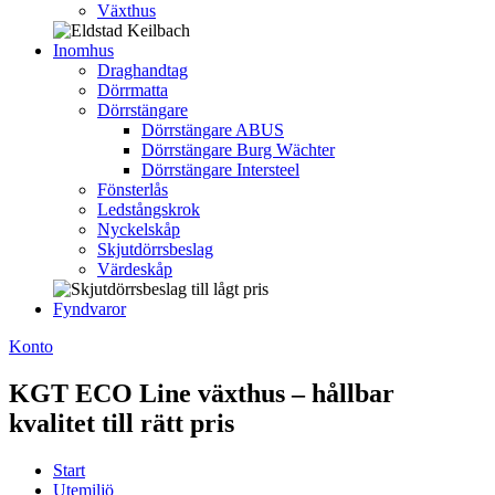
Växthus
Inomhus
Draghandtag
Dörrmatta
Dörrstängare
Dörrstängare ABUS
Dörrstängare Burg Wächter
Dörrstängare Intersteel
Fönsterlås
Ledstångskrok
Nyckelskåp
Skjutdörrsbeslag
Värdeskåp
Fyndvaror
Konto
KGT ECO Line växthus – hållbar
kvalitet till rätt pris
Start
Utemiljö