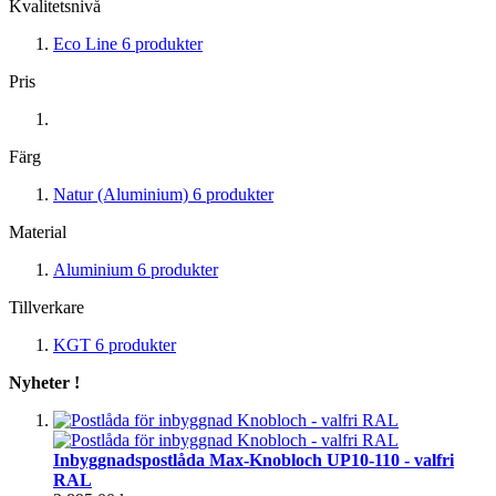
Kvalitetsnivå
Eco Line
6
produkter
Pris
Färg
Natur (Aluminium)
6
produkter
Material
Aluminium
6
produkter
Tillverkare
KGT
6
produkter
Nyheter !
Inbyggnadspostlåda Max-Knobloch UP10-110 - valfri
RAL