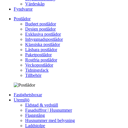
Värdeskåp
Fyndvaror
Postlådor
Budget postlådor
Design postlådor
Exklusiva postlådor
Inbyggnadspostlådor
Klassiska postlådor
Låsbara postlådor
Paketpostlådor
Rostfria postlådor
Veckopostlådor
Tidningsfack
Tillbehör
Fastighetsboxar
Utemiljö
Eldstad & vedställ
Fasadsiffror | Husnummer
Flaggstång
Husnummer med belysning
Laddstolpe