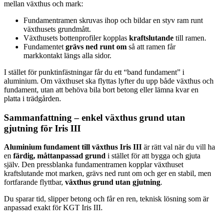
mellan växthus och mark:
Fundamentramen skruvas ihop och bildar en styv ram runt
växthusets grundmått.
Växthusets bottenprofiler kopplas
kraftslutande
till ramen.
Fundamentet
grävs ned runt om
så att ramen får
markkontakt längs alla sidor.
I stället för punktinfästningar får du ett “band fundament” i
aluminium. Om växthuset ska flyttas lyfter du upp både växthus och
fundament, utan att behöva bila bort betong eller lämna kvar en
platta i trädgården.
Sammanfattning – enkel växthus grund utan
gjutning för Iris III
Aluminium fundament till växthus Iris III
är rätt val när du vill ha
en
färdig, måttanpassad grund
i stället för att bygga och gjuta
själv. Den pressblanka fundamentramen kopplar växthuset
kraftslutande mot marken, grävs ned runt om och ger en stabil, men
fortfarande flyttbar,
växthus grund utan gjutning
.
Du sparar tid, slipper betong och får en ren, teknisk lösning som är
anpassad exakt för KGT Iris III.