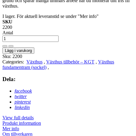
grund och sparar många timmars arbete när du monterar ditt Iris III
växthus.
I lager. För aktuell leveranstid se under "Mer info"
SKU
2200
Antal
Lägg i varukorg
Sku:
2200
Categories:
Växthus
,
Växthus tillbehör – KGT
,
Växthus
fundamentram (sockel)
,
Dela:
facebook
twitter
pinterest
linkedin
View full details
Produkt information
Mer info
Om tillverkaren