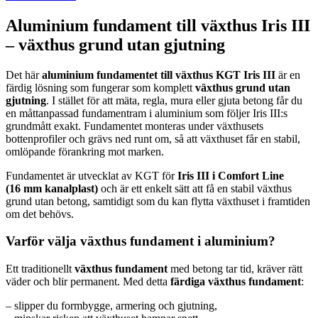
Aluminium fundament till växthus Iris III
– växthus grund utan gjutning
Det här
aluminium fundamentet till växthus KGT Iris III
är en
färdig lösning som fungerar som komplett
växthus grund utan
gjutning
. I stället för att mäta, regla, mura eller gjuta betong får du
en måttanpassad fundamentram i aluminium som följer Iris III:s
grundmått exakt. Fundamentet monteras under växthusets
bottenprofiler och grävs ned runt om, så att växthuset får en stabil,
omlöpande förankring mot marken.
Fundamentet är utvecklat av KGT för
Iris III i Comfort Line
(16 mm kanalplast)
och är ett enkelt sätt att få en stabil växthus
grund utan betong, samtidigt som du kan flytta växthuset i framtiden
om det behövs.
Varför välja växthus fundament i aluminium?
Ett traditionellt
växthus fundament
med betong tar tid, kräver rätt
väder och blir permanent. Med detta
färdiga växthus fundament
:
– slipper du formbygge, armering och gjutning,