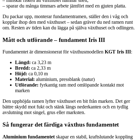
– minskar risken att växthuset hamnar snett,
– sparar du många timmars arbete jämfört med en gjuten platta.
Du packar upp, monterar fundamentramen, ställer den i våg och
kopplar ihop den med växthuset – sedan gräver du ned ramen runt
om. Resten av tiden kan du lägga på själva växthuset och odlingen.
Mått och utförande – fundament Iris III
Fundamentet är dimensionerat för växthusmodellen
KGT Iris III
:
Längd:
ca 3,23 m
Bredd:
ca 2,33 m
Höjd:
ca 0,10 m
Material:
aluminium, pressblank (natur)
Utförande:
fyrkantig ram med omlöpande kontakt mot
marken
Den upphöjda ramen lyfter växthuset en bit från marken. Det ger
bättre skydd mot fukt och stänk längs nederkanten och en tydlig
avslutning mot singel, grus eller marksten.
Så fungerar det färdiga växthus fundamentet
Aluminium fundamentet
skapar en stabil, kraftslutande koppling