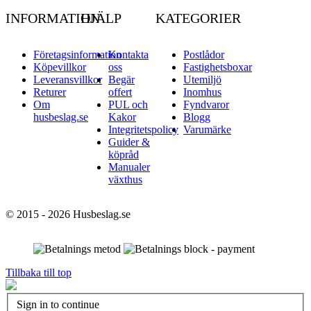
INFORMATION
HJÄLP
KATEGORIER
Företagsinformation
Kontakta
Postlådor
Köpevillkor
oss
Fastighetsboxar
Leveransvillkor
Begär
Utemiljö
Returer
offert
Inomhus
Om
PUL och
Fyndvaror
husbeslag.se
Kakor
Blogg
Integritetspolicy
Varumärke
Guider &
köpråd
Manualer
växthus
© 2015 - 2026 Husbeslag.se
Tillbaka till top
Sign in to continue