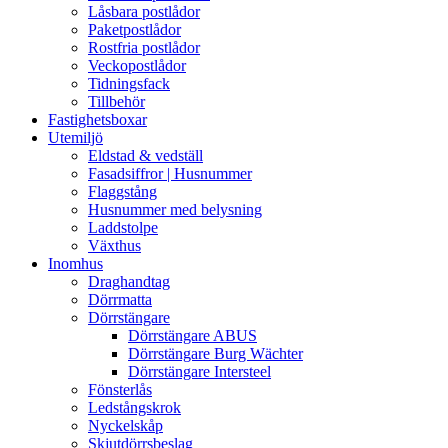
Låsbara postlådor
Paketpostlådor
Rostfria postlådor
Veckopostlådor
Tidningsfack
Tillbehör
Fastighetsboxar
Utemiljö
Eldstad & vedställ
Fasadsiffror | Husnummer
Flaggstång
Husnummer med belysning
Laddstolpe
Växthus
Inomhus
Draghandtag
Dörrmatta
Dörrstängare
Dörrstängare ABUS
Dörrstängare Burg Wächter
Dörrstängare Intersteel
Fönsterlås
Ledstångskrok
Nyckelskåp
Skjutdörrsbeslag