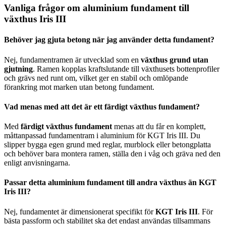
Vanliga frågor om aluminium fundament till
växthus Iris III
Behöver jag gjuta betong när jag använder detta fundament?
Nej, fundamentramen är utvecklad som en
växthus grund utan
gjutning
. Ramen kopplas kraftslutande till växthusets bottenprofiler
och grävs ned runt om, vilket ger en stabil och omlöpande
förankring mot marken utan betong fundament.
Vad menas med att det är ett färdigt växthus fundament?
Med
färdigt växthus fundament
menas att du får en komplett,
måttanpassad fundamentram i aluminium för KGT Iris III. Du
slipper bygga egen grund med reglar, murblock eller betongplatta
och behöver bara montera ramen, ställa den i våg och gräva ned den
enligt anvisningarna.
Passar detta aluminium fundament till andra växthus än KGT
Iris III?
Nej, fundamentet är dimensionerat specifikt för
KGT Iris III
. För
bästa passform och stabilitet ska det endast användas tillsammans