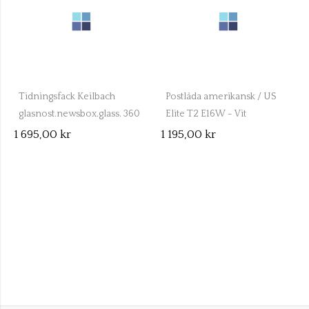
Tidningsfack Keilbach
Postlåda amerikansk / US
glasnost.newsbox.glass. 360
Elite T2 E16W - Vit
- 07 1201
1 695,00 kr
1 195,00 kr