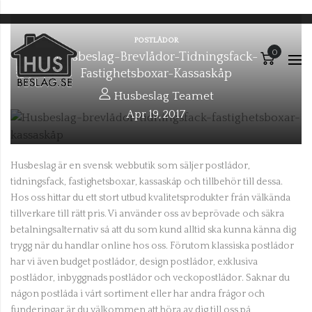
POSTLÅDOR
Varuko
Varuk
Husbeslag-Brevlådor-Tidningsfack-
Fastighetsboxar-Kassaskåp
Husbeslag Teamet
Apr
19
2017
,
Husbeslag är en svensk webbutik som säljer postlådor,
tidningsfack, fastighetsboxar, kassaskåp och tillbehör till dessa.
Hos oss hittar du ett stort utbud kvalitetsprodukter från välkända
tillverkare till rätt pris. Vi använder oss av beprövade och säkra
betalningsalternativ så att du som kund alltid ska kunna känna dig
trygg när du handlar online hos oss. Förutom klassiska postlådor
har vi även budget postlådor, design postlådor, exklusiva
postlådor, inbyggnads postlådor och veckopostlådor. Saknar du
någon postlåda i vårt sortiment eller har andra frågor och
funderingar är du välkommen att höra av dig till oss på