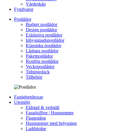
Värdeskåp
Fyndvaror
Postlådor
Budget postlådor
Design postlådor
Exklusiva postlådor
Inbyggnadspostlådor
Klassiska postlådor
Låsbara postlådor
Paketpostlådor
Rostfria postlådor
Veckopostlådor
Tidningsfack
Tillbehör
Fastighetsboxar
Utemiljö
Eldstad & vedställ
Fasadsiffror | Husnummer
Flaggstång
Husnummer med belysning
Laddstolpe