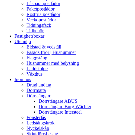
Låsbara postlådor
Paketpostlådor
Rostfria postlådor
Veckopostlådor
Tidningsfack
Tillbehör
Fastighetsboxar
Utemiljö
Eldstad & vedställ
Fasadsiffror | Husnummer
Flaggstång
Husnummer med belysning
Laddstolpe
Växthus
Inomhus
Draghandtag
Dörrmatta
Dörrstängare
Dörrstängare ABUS
Dörrstängare Burg Wächter
Dörrstängare Intersteel
Fönsterlås
Ledstångskrok
Nyckelskåp
Skjutdörrsbeslag