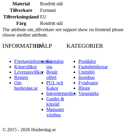
Material
Rostfritt stål
Tillverkare
Formani
Tillverkningsland
EU
Färg
Rostfritt stål
The attribute om_tillverkare not support show on frontend please
choose another attribute.
INFORMATION
HJÄLP
KATEGORIER
Företagsinformation
Kontakta
Postlådor
Köpevillkor
oss
Fastighetsboxar
Leveransvillkor
Begär
Utemiljö
Returer
offert
Inomhus
Om
PUL och
Fyndvaror
husbeslag.se
Kakor
Blogg
Integritetspolicy
Varumärke
Guider &
köpråd
Manualer
växthus
© 2015 - 2026 Husbeslag.se