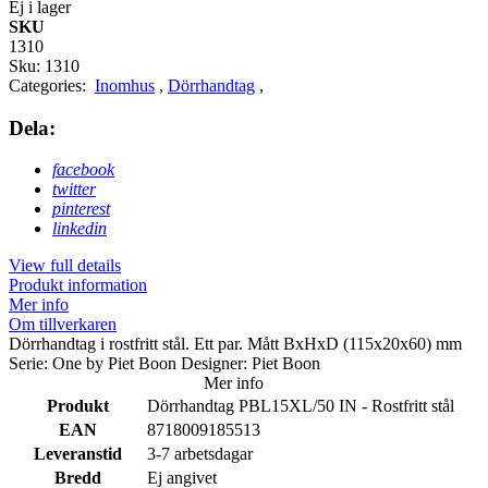
Ej i lager
SKU
1310
Sku:
1310
Categories:
Inomhus
,
Dörrhandtag
,
Dela:
facebook
twitter
pinterest
linkedin
View full details
Produkt information
Mer info
Om tillverkaren
Dörrhandtag i rostfritt stål. Ett par. Mått BxHxD (115x20x60) mm
Serie: One by Piet Boon Designer: Piet Boon
Mer info
Produkt
Dörrhandtag PBL15XL/50 IN - Rostfritt stål
EAN
8718009185513
Leveranstid
3-7 arbetsdagar
Bredd
Ej angivet