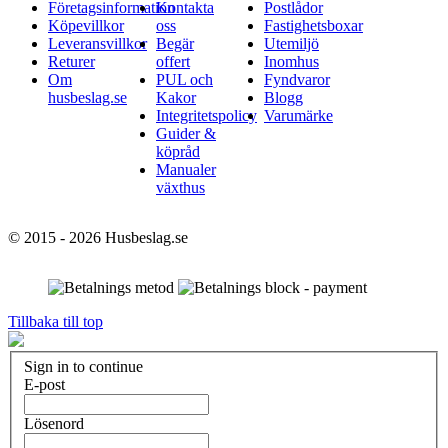
Företagsinformation
Kontakta
Postlådor
Köpevillkor
oss
Fastighetsboxar
Leveransvillkor
Begär
Utemiljö
Returer
offert
Inomhus
Om
PUL och
Fyndvaror
husbeslag.se
Kakor
Blogg
Integritetspolicy
Varumärke
Guider &
köpråd
Manualer
växthus
© 2015 - 2026 Husbeslag.se
Tillbaka till top
Sign in to continue
E-post
Lösenord