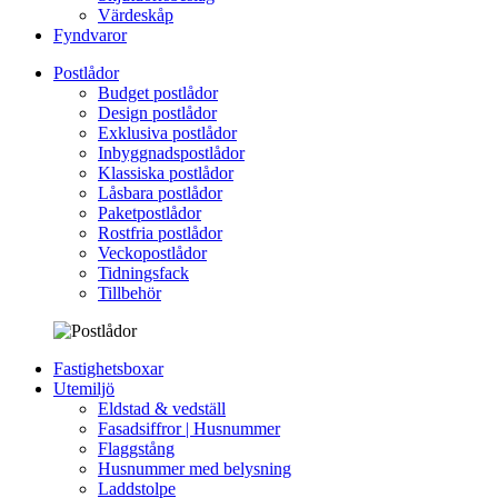
Värdeskåp
Fyndvaror
Postlådor
Budget postlådor
Design postlådor
Exklusiva postlådor
Inbyggnadspostlådor
Klassiska postlådor
Låsbara postlådor
Paketpostlådor
Rostfria postlådor
Veckopostlådor
Tidningsfack
Tillbehör
Fastighetsboxar
Utemiljö
Eldstad & vedställ
Fasadsiffror | Husnummer
Flaggstång
Husnummer med belysning
Laddstolpe