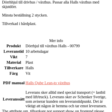
Dörrhhjul till drivhus / växthus. Passar alla Halls växthus med
skjutdörr.
Minsta beställning 2 stycken.
Tillverkad i hårdplast.
Mer info
Produkt
Dörrhjul till växthus Halls - 00799
Leveranstid
10 arbetsdagar
Vikt
7
Material
Plast
Tillverkare
Halls
Färg
Vit
PDF manual
Halls Qube Lean-to växthus
Leverans sker alltid med special transport (= lastbil
med lift/truck). Leverans sker av Schenker Sverige,
Leveranssätt
som aviserar kunden om leveranstidpunkt. Det är
viktigt att någon är hemma och tar emot leveransen.
The attribute om_tillverkare not support show on frontend please