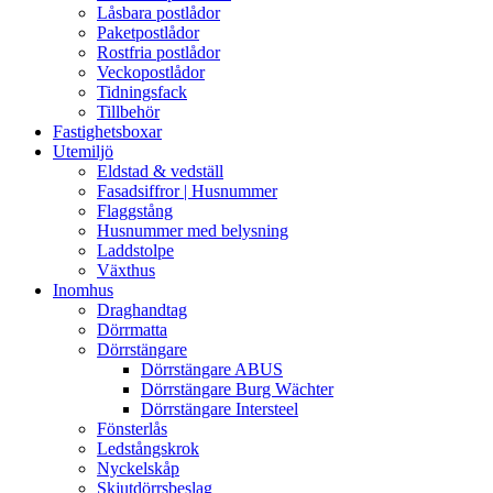
Låsbara postlådor
Paketpostlådor
Rostfria postlådor
Veckopostlådor
Tidningsfack
Tillbehör
Fastighetsboxar
Utemiljö
Eldstad & vedställ
Fasadsiffror | Husnummer
Flaggstång
Husnummer med belysning
Laddstolpe
Växthus
Inomhus
Draghandtag
Dörrmatta
Dörrstängare
Dörrstängare ABUS
Dörrstängare Burg Wächter
Dörrstängare Intersteel
Fönsterlås
Ledstångskrok
Nyckelskåp
Skjutdörrsbeslag