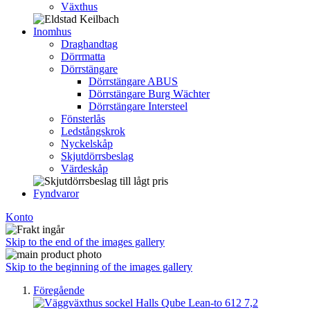
Växthus
Inomhus
Draghandtag
Dörrmatta
Dörrstängare
Dörrstängare ABUS
Dörrstängare Burg Wächter
Dörrstängare Intersteel
Fönsterlås
Ledstångskrok
Nyckelskåp
Skjutdörrsbeslag
Värdeskåp
Fyndvaror
Konto
Skip to the end of the images gallery
Skip to the beginning of the images gallery
Föregående