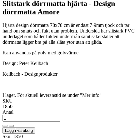
Slitstark dörrmatta hjärta - Design
dörrmatta Amore
Hjärta design dörrmatta 78x78 cm är endast 7-9mm tjock och tar
hand om smuts och fukt utan problem. Undersida har slitstark PVC
underlaget som håller fukten underifrån samt säkerställer att
dörrmatta ligger bra på alla släta ytor utan att glida.
Kan användas på golv med golvvärme.
Design: Peter Keilbach
Keilbach - Designprodukter
I lager. För aktuell leveranstid se under "Mer info"
SKU
1850
Antal
Lägg i varukorg
Sku:
1850