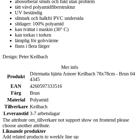
abosorberar smuts och fukt utan problem
tätt vävd polyamidfiberstruktur
UV beständig
slitstark och halkfri PVC undersida
slitlager: 100% polyamid
kan tvättat i maskin (30
° C)
kan torkas i torken
lämplig för golvvärme
finns i flera färger
Design: Peter Keilbach
Mer info
Dörrmatta hjärta Amore Keilbach 78x78cm - Brun 04
Produkt
4345
EAN
4260597333516
Färg
Brun
Material
Polyamid
Tillverkare
Keilbach
Leveranstid
3-7 arbetsdagar
The attribute om_tillverkare not support show on frontend please
choose another attribute.
Liknande produkter
Add related products to weekly line up