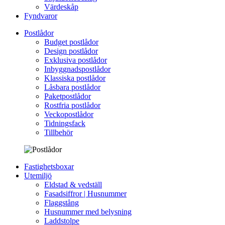
Värdeskåp
Fyndvaror
Postlådor
Budget postlådor
Design postlådor
Exklusiva postlådor
Inbyggnadspostlådor
Klassiska postlådor
Låsbara postlådor
Paketpostlådor
Rostfria postlådor
Veckopostlådor
Tidningsfack
Tillbehör
Fastighetsboxar
Utemiljö
Eldstad & vedställ
Fasadsiffror | Husnummer
Flaggstång
Husnummer med belysning
Laddstolpe