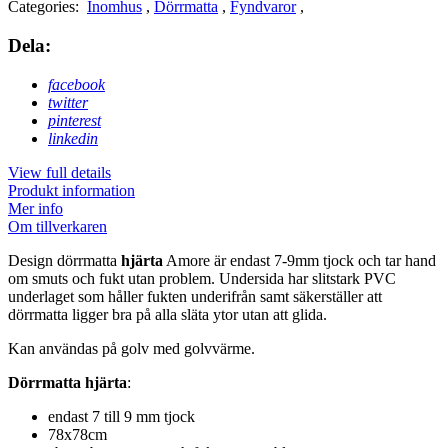
Categories:
Inomhus
,
Dörrmatta
,
Fyndvaror
,
Dela:
facebook
twitter
pinterest
linkedin
View full details
Produkt information
Mer info
Om tillverkaren
Design dörrmatta
hjärta
Amore är endast 7-9mm tjock och tar hand
om smuts och fukt utan problem. Undersida har slitstark PVC
underlaget som håller fukten underifrån samt säkerställer att
dörrmatta ligger bra på alla släta ytor utan att glida.
Kan användas på golv med golvvärme.
Dörrmatta hjärta
:
endast 7 till 9 mm tjock
78x78cm