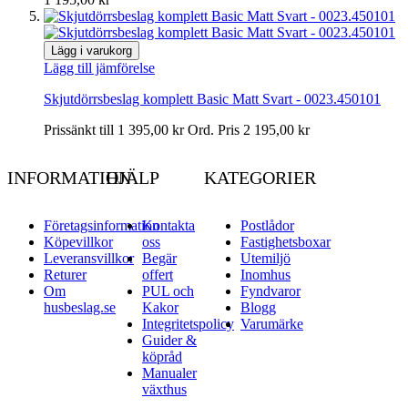
Lägg i varukorg
Lägg till jämförelse
Skjutdörrsbeslag komplett Basic Matt Svart - 0023.450101
Prissänkt till
1 395,00 kr
Ord. Pris
2 195,00 kr
INFORMATION
HJÄLP
KATEGORIER
Företagsinformation
Kontakta
Postlådor
Köpevillkor
oss
Fastighetsboxar
Leveransvillkor
Begär
Utemiljö
Returer
offert
Inomhus
Om
PUL och
Fyndvaror
husbeslag.se
Kakor
Blogg
Integritetspolicy
Varumärke
Guider &
köpråd
Manualer
växthus