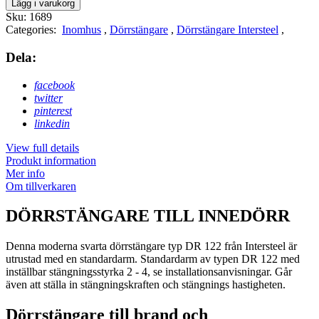
Lägg i varukorg
Sku:
1689
Categories:
Inomhus
,
Dörrstängare
,
Dörrstängare Intersteel
,
Dela:
facebook
twitter
pinterest
linkedin
View full details
Produkt information
Mer info
Om tillverkaren
DÖRRSTÄNGARE TILL INNEDÖRR
Denna moderna svarta dörrstängare typ DR 122 från Intersteel är
utrustad med en standardarm. Standardarm av typen DR 122 med
inställbar stängningsstyrka 2 - 4, se installationsanvisningar. Går
även att ställa in stängningskraften och stängnings hastigheten.
Dörrstängare till brand och