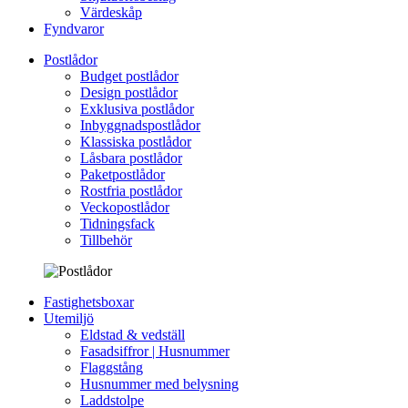
Värdeskåp
Fyndvaror
Postlådor
Budget postlådor
Design postlådor
Exklusiva postlådor
Inbyggnadspostlådor
Klassiska postlådor
Låsbara postlådor
Paketpostlådor
Rostfria postlådor
Veckopostlådor
Tidningsfack
Tillbehör
Fastighetsboxar
Utemiljö
Eldstad & vedställ
Fasadsiffror | Husnummer
Flaggstång
Husnummer med belysning
Laddstolpe