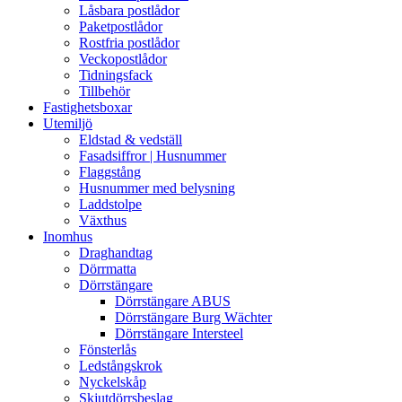
Låsbara postlådor
Paketpostlådor
Rostfria postlådor
Veckopostlådor
Tidningsfack
Tillbehör
Fastighetsboxar
Utemiljö
Eldstad & vedställ
Fasadsiffror | Husnummer
Flaggstång
Husnummer med belysning
Laddstolpe
Växthus
Inomhus
Draghandtag
Dörrmatta
Dörrstängare
Dörrstängare ABUS
Dörrstängare Burg Wächter
Dörrstängare Intersteel
Fönsterlås
Ledstångskrok
Nyckelskåp
Skjutdörrsbeslag