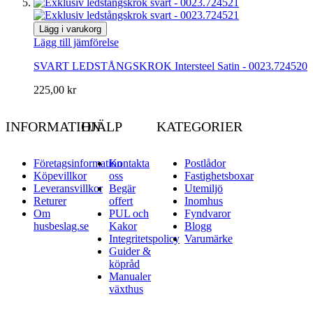
Lägg i varukorg
Lägg till jämförelse
SVART LEDSTÅNGSKROK Intersteel Satin - 0023.724520
225,00 kr
INFORMATION
HJÄLP
KATEGORIER
Företagsinformation
Kontakta
Postlådor
Köpevillkor
oss
Fastighetsboxar
Leveransvillkor
Begär
Utemiljö
Returer
offert
Inomhus
Om
PUL och
Fyndvaror
husbeslag.se
Kakor
Blogg
Integritetspolicy
Varumärke
Guider &
köpråd
Manualer
växthus