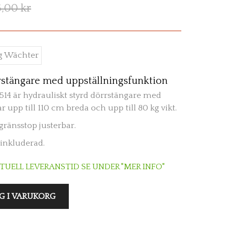
5,00 kr
rstängare med uppställningsfunktion
514 är hydrauliskt styrd dörrstängare med
r upp till 110 cm breda och upp till 80 kg vikt.
gränsstop justerbar.
inkluderad.
KTUELL LEVERANSTID SE UNDER "MER INFO"
G I VARUKORG