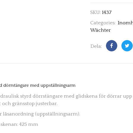
SKU:
1437
Categories:
Inom
Wächter
Dela:
rd dörrstängare med uppställningsarm
draulisk styrd dörrstängare med glidskena för dörrar upp ti
t och gränsstop justerbar.
ar
låsanordning
(uppställningsarm).
idskenan: 425 mm