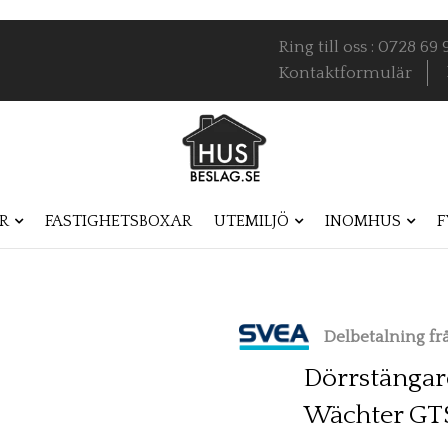
Ring till oss : 0728 6
Kontaktformulär
R
FASTIGHETSBOXAR
UTEMILJÖ
INOMHUS
F
Delbetalning f
Dörrstängar
Wächter GTS 