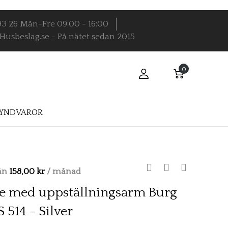
9 93 26 Mån-Fre 09:00 - 16:00
Husbeslag.se - På nätet sedan 2015
Varukorg
Varukorg
YNDVAROR
rån
158,00 kr
/ månad
e med uppställningsarm Burg
514 - Silver