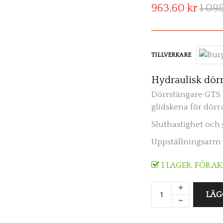
963,60 kr
1 09
TILLVERKARE
Hydraulisk dör
Dörrstängare GTS 
glidskena för dörra
Sluthastighet och 
Uppställningsarm 
I LAGER. FÖR A
LÄG