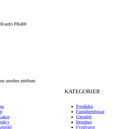
stfri PB400
se another attribute.
KATEGORIER
oss
Postlådor
rt
Fastighetsboxar
Kakor
Utemiljö
policy
Inomhus
köpråd
Fyndvaror