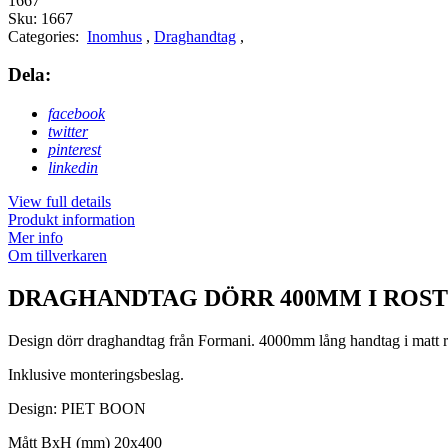
1667
Sku:
1667
Categories:
Inomhus
,
Draghandtag
,
Dela:
facebook
twitter
pinterest
linkedin
View full details
Produkt information
Mer info
Om tillverkaren
DRAGHANDTAG DÖRR 400MM I ROSTF
Design dörr draghandtag från Formani. 4000mm lång handtag i matt ros
Inklusive monteringsbeslag.
Design:
PIET BOON
Mått BxH (mm) 20x400