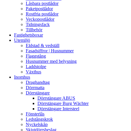
Låsbara postlådor
Paketpostlådor
Rostfria postlådor
Veckopostlådor
Tidningsfack
Tillbehör
Fastighetsboxar
Utemiljö
Eldstad & vedställ
Fasadsiffror | Husnummer
Flaggstång
Husnummer med belysning
Laddstolpe
Växthus
Inomhus
Draghandtag
Dörrmatta
Dörrstängare
Dörrstängare ABUS
Dörrstängare Burg Wächter
Dörrstängare Intersteel
Fönsterlås
Ledstångskrok
Nyckelskåp
Skjutdörrsbeslag