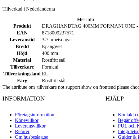
Tillverkad i Nederländerna
Mer info
Produkt
DRAGHANDTAG 400MM FORMANI ONE - Ro
EAN
8718009237571
Leveranstid
3-7 arbetsdagar
Bredd
Ej angivet
Höjd
400 mm
Material
Rostfritt stål
Tillverkare
Formani
Tillverkningsland
EU
Färg
Rostfritt stål
The attribute om_tillverkare not support show on frontend please choo
INFORMATION
HJÄLP
Företagsinformation
Kontakta 
Köpevillkor
Begär offe
Leveransvillkor
PUL och 
Returer
Integritets
Om husbeslag.se
Guider & 