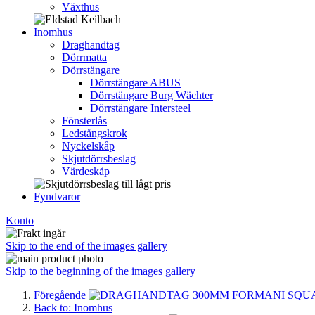
Växthus
Inomhus
Draghandtag
Dörrmatta
Dörrstängare
Dörrstängare ABUS
Dörrstängare Burg Wächter
Dörrstängare Intersteel
Fönsterlås
Ledstångskrok
Nyckelskåp
Skjutdörrsbeslag
Värdeskåp
Fyndvaror
Konto
Skip to the end of the images gallery
Skip to the beginning of the images gallery
Föregående
Back to: Inomhus