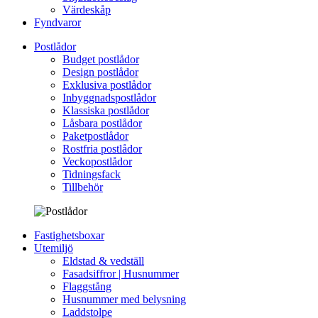
Värdeskåp
Fyndvaror
Postlådor
Budget postlådor
Design postlådor
Exklusiva postlådor
Inbyggnadspostlådor
Klassiska postlådor
Låsbara postlådor
Paketpostlådor
Rostfria postlådor
Veckopostlådor
Tidningsfack
Tillbehör
Fastighetsboxar
Utemiljö
Eldstad & vedställ
Fasadsiffror | Husnummer
Flaggstång
Husnummer med belysning
Laddstolpe