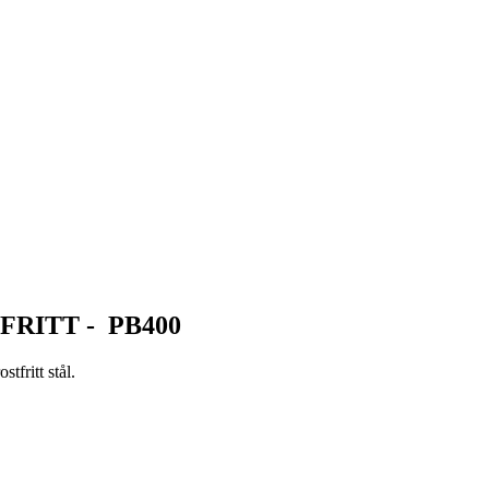
RITT - PB400
tfritt stål.