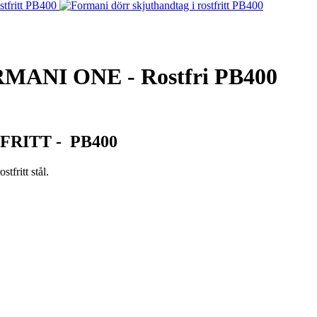
NI ONE - Rostfri PB400
RITT - PB400
tfritt stål.