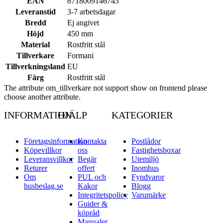
EAN
8718009146743
Leveranstid
3-7 arbetsdagar
Bredd
Ej angivet
Höjd
450 mm
Material
Rostfritt stål
Tillverkare
Formani
Tillverkningsland
EU
Färg
Rostfritt stål
The attribute om_tillverkare not support show on frontend please
choose another attribute.
INFORMATION
HJÄLP
KATEGORIER
Företagsinformation
Kontakta
Postlådor
Köpevillkor
oss
Fastighetsboxar
Leveransvillkor
Begär
Utemiljö
Returer
offert
Inomhus
Om
PUL och
Fyndvaror
husbeslag.se
Kakor
Blogg
Integritetspolicy
Varumärke
Guider &
köpråd
Manualer