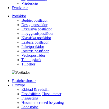
Värdeskåp
Fyndvaror
Postlådor
Budget postlådor
Design postlådor
Exklusiva postlådor
Inbyggnadspostlådor
Klassiska postlådor
Låsbara postlådor
Paketpostlådor
Rostfria postlådor
Veckopostlådor
Tidningsfack
Tillbehör
Fastighetsboxar
Utemiljö
Eldstad & vedställ
Fasadsiffror | Husnummer
Flaggstång
Husnummer med belysning
Laddstolpe