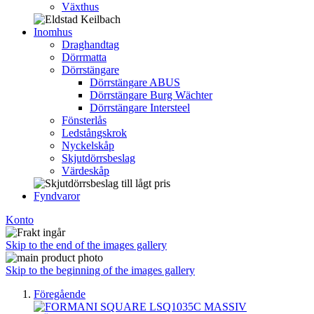
Växthus
Inomhus
Draghandtag
Dörrmatta
Dörrstängare
Dörrstängare ABUS
Dörrstängare Burg Wächter
Dörrstängare Intersteel
Fönsterlås
Ledstångskrok
Nyckelskåp
Skjutdörrsbeslag
Värdeskåp
Fyndvaror
Konto
Skip to the end of the images gallery
Skip to the beginning of the images gallery
Föregående