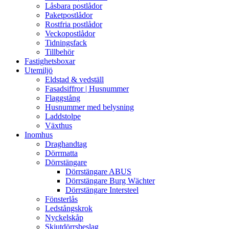
Låsbara postlådor
Paketpostlådor
Rostfria postlådor
Veckopostlådor
Tidningsfack
Tillbehör
Fastighetsboxar
Utemiljö
Eldstad & vedställ
Fasadsiffror | Husnummer
Flaggstång
Husnummer med belysning
Laddstolpe
Växthus
Inomhus
Draghandtag
Dörrmatta
Dörrstängare
Dörrstängare ABUS
Dörrstängare Burg Wächter
Dörrstängare Intersteel
Fönsterlås
Ledstångskrok
Nyckelskåp
Skjutdörrsbeslag