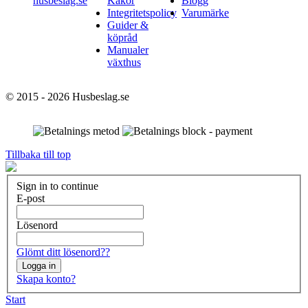
husbeslag.se
Kakor
Blogg
Integritetspolicy
Varumärke
Guider &
köpråd
Manualer
växthus
© 2015 - 2026 Husbeslag.se
Tillbaka till top
Sign in to continue
E-post
Lösenord
Glömt ditt lösenord??
Logga in
Skapa konto?
Start