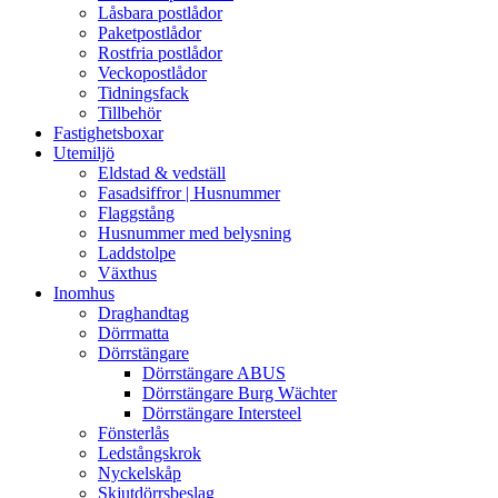
Låsbara postlådor
Paketpostlådor
Rostfria postlådor
Veckopostlådor
Tidningsfack
Tillbehör
Fastighetsboxar
Utemiljö
Eldstad & vedställ
Fasadsiffror | Husnummer
Flaggstång
Husnummer med belysning
Laddstolpe
Växthus
Inomhus
Draghandtag
Dörrmatta
Dörrstängare
Dörrstängare ABUS
Dörrstängare Burg Wächter
Dörrstängare Intersteel
Fönsterlås
Ledstångskrok
Nyckelskåp
Skjutdörrsbeslag