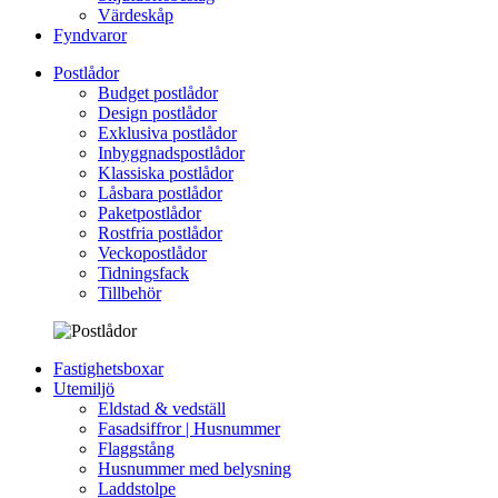
Värdeskåp
Fyndvaror
Postlådor
Budget postlådor
Design postlådor
Exklusiva postlådor
Inbyggnadspostlådor
Klassiska postlådor
Låsbara postlådor
Paketpostlådor
Rostfria postlådor
Veckopostlådor
Tidningsfack
Tillbehör
Fastighetsboxar
Utemiljö
Eldstad & vedställ
Fasadsiffror | Husnummer
Flaggstång
Husnummer med belysning
Laddstolpe