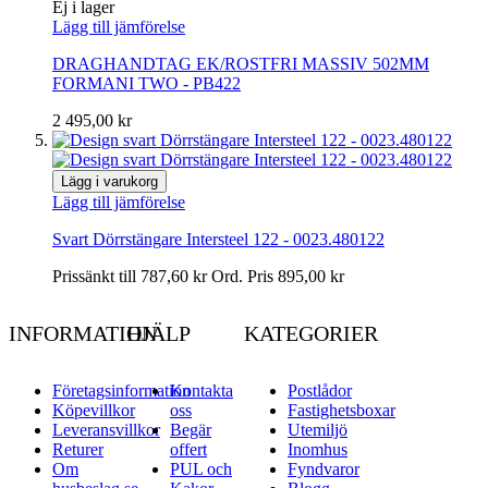
Ej i lager
Lägg till jämförelse
DRAGHANDTAG EK/ROSTFRI MASSIV 502MM
FORMANI TWO - PB422
2 495,00 kr
Lägg i varukorg
Lägg till jämförelse
Svart Dörrstängare Intersteel 122 - 0023.480122
Prissänkt till
787,60 kr
Ord. Pris
895,00 kr
INFORMATION
HJÄLP
KATEGORIER
Företagsinformation
Kontakta
Postlådor
Köpevillkor
oss
Fastighetsboxar
Leveransvillkor
Begär
Utemiljö
Returer
offert
Inomhus
Om
PUL och
Fyndvaror