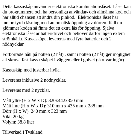
Detta kassaskåp använder elektroniska kombinationslåset. Låset kan
du programmera och ha personliga användar- och allmänna kod och
har alltid chansen att ändra din pinkod. Elektroniska låset har
motorstyrda låsning med automatisk öppning av dörren. Ifall du
glömmer koden så finns det ett extra lås för öppning. Själva
elektroniska låset är batteridrivet och behöver därför ingen extern
strömkälla. Kassaskåpet levereras med fyra batterier och 2
nödnycklar.
Förborrade håll på botten (2 hål) , samt i botten (2 hål) ger möjlighet
att skruva fast kassa skåpet i väggen eller i golvet (skruvar ingår).
Kassaskåp med justerbar hylla.
Levereras inklusive 2 nödnycklar.
Levereras med 2 nycklar.
Mått yttre (H x W x D): 320x442x350 mm
Mått inre (H x W x D): 310 mm x 435 mm x 288 mm
Dörr (H x W): 240 mm x 323 mm
Vikt: 20 kg
Volym: 38,8 liter
Tillverkad i Tyskland