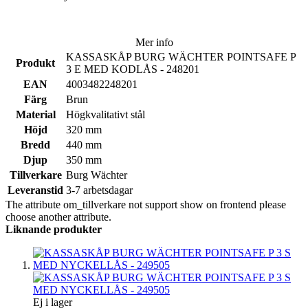
Mer info
KASSASKÅP BURG WÄCHTER POINTSAFE P
Produkt
3 E MED KODLÅS - 248201
EAN
4003482248201
Färg
Brun
Material
Högkvalitativt stål
Höjd
320 mm
Bredd
440 mm
Djup
350 mm
Tillverkare
Burg Wächter
Leveranstid
3-7 arbetsdagar
The attribute om_tillverkare not support show on frontend please
choose another attribute.
Liknande produkter
Ej i lager