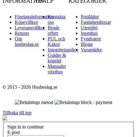
INFORMATION
HJÄLP
KATEGORIER
Företagsinformation
Kontakta
Postlådor
Köpevillkor
oss
Fastighetsboxar
Leveransvillkor
Begär
Utemiljö
Returer
offert
Inomhus
Om
PUL och
Fyndvaror
husbeslag.se
Kakor
Blogg
Integritetspolicy
Varumärke
Guider &
köpråd
Manualer
växthus
© 2015 - 2026 Husbeslag.se
Tillbaka till top
Sign in to continue
E-post