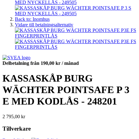
Back to: Inomhus
Vidare till betalningsalternativ
Delbetalning från
190,00 kr
/ månad
KASSASKÅP BURG
WÄCHTER POINTSAFE P 3
E MED KODLÅS - 248201
2 795,00 kr
Tillverkare