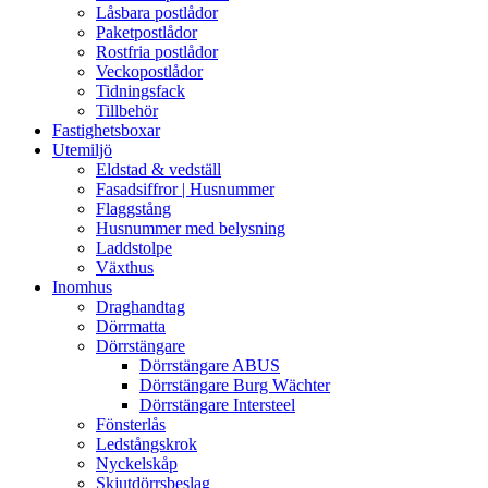
Låsbara postlådor
Paketpostlådor
Rostfria postlådor
Veckopostlådor
Tidningsfack
Tillbehör
Fastighetsboxar
Utemiljö
Eldstad & vedställ
Fasadsiffror | Husnummer
Flaggstång
Husnummer med belysning
Laddstolpe
Växthus
Inomhus
Draghandtag
Dörrmatta
Dörrstängare
Dörrstängare ABUS
Dörrstängare Burg Wächter
Dörrstängare Intersteel
Fönsterlås
Ledstångskrok
Nyckelskåp
Skjutdörrsbeslag