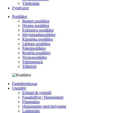
Värdeskåp
Fyndvaror
Postlådor
Budget postlådor
Design postlådor
Exklusiva postlådor
Inbyggnadspostlådor
Klassiska postlådor
Låsbara postlådor
Paketpostlådor
Rostfria postlådor
Veckopostlådor
Tidningsfack
Tillbehör
Fastighetsboxar
Utemiljö
Eldstad & vedställ
Fasadsiffror | Husnummer
Flaggstång
Husnummer med belysning
Laddstolpe