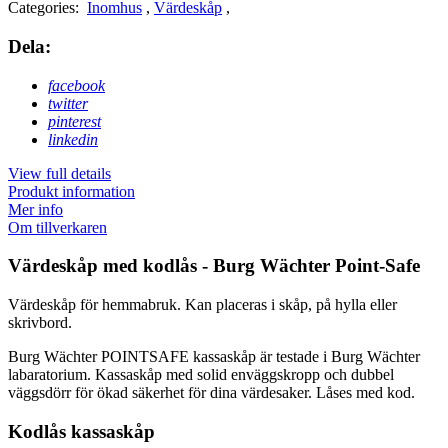
Categories:
Inomhus
,
Värdeskåp
,
Dela:
facebook
twitter
pinterest
linkedin
View full details
Produkt information
Mer info
Om tillverkaren
Värdeskåp med kodlås - Burg Wächter Point-Safe
Värdeskåp för hemmabruk. Kan placeras i skåp, på hylla eller
skrivbord.
Burg Wächter POINTSAFE kassaskåp är testade i Burg Wächter
labaratorium. Kassaskåp med solid enväggskropp och dubbel
väggsdörr för ökad säkerhet för dina värdesaker. Låses med kod.
Kodlås kassaskåp