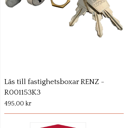
gallery
Skip
to
Lås till fastighetsboxar RENZ -
the
R001153K3
beginning
of
495,00 kr
the
images
gallery