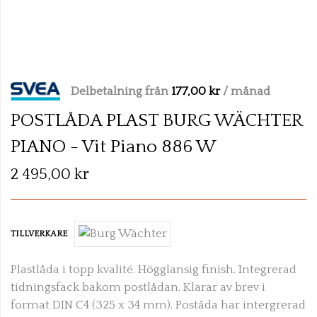
Skip
to
Delbetalning från
177,00 kr
/ månad
the
beginning
POSTLÅDA PLAST BURG WÄCHTER
of
PIANO - Vit Piano 886 W
the
images
2 495,00 kr
gallery
TILLVERKARE
Plastlåda i topp kvalité. Högglansig finish. In
tegrerad
tidningsfack bakom postlådan. Klarar av brev i
format
DIN C4 (325 x 34 mm). Poståda har intergrerad