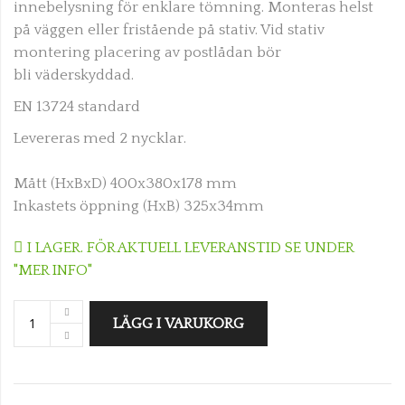
innebelysning för enklare tömning. Monteras helst
på väggen eller fristående på stativ. Vid stativ
montering placering av postlådan bör
bli väderskyddad.
EN 13724 standard
Levereras med 2 nycklar.
Mått (HxBxD) 400x380x178 mm
Inkastets öppning (HxB) 325x34mm
I LAGER. FÖR AKTUELL LEVERANSTID SE UNDER
"MER INFO"
LÄGG I VARUKORG