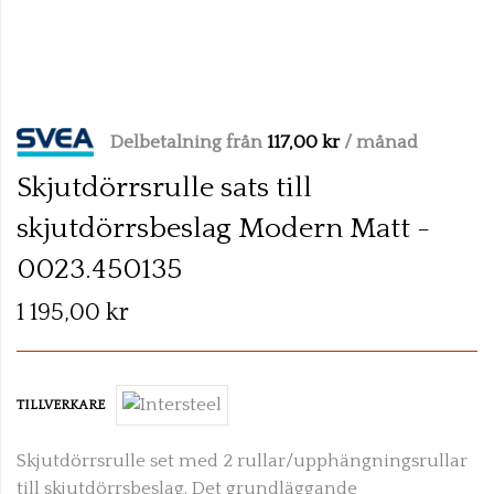
Skip
to
Delbetalning från
117,00 kr
/ månad
the
beginning
Skjutdörrsrulle sats till
of
skjutdörrsbeslag Modern Matt -
the
images
0023.450135
gallery
1 195,00 kr
TILLVERKARE
Skjutdörrsrulle set med 2 rullar/upphängningsrullar
till skjutdörrsbeslag. Det grundläggande