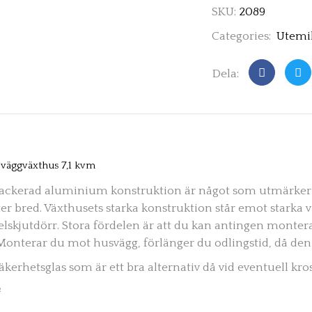
SKU:
2089
Categories:
Utemil
Dela:
väggväxthus 7,1 kvm
lackerad aluminium konstruktion är något som utmärker de
er bred. Växthusets starka konstruktion står emot starka v
lskjutdörr. Stora fördelen är att du kan antingen monter
Monterar du mot husvägg, förlänger du odlingstid, då den
säkerhetsglas som är ett bra alternativ då vid eventuell kross
²