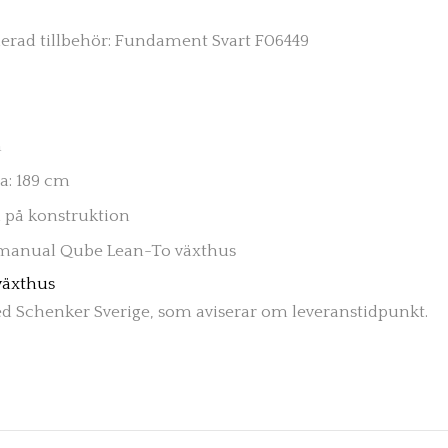
ad tillbehör: Fundament
Svart F06449
m
a: 189 cm
i på konstruktion
smanual Qube Lean-To växthus
växthus
d Schenker Sverige, som aviserar om leveranstidpunkt.