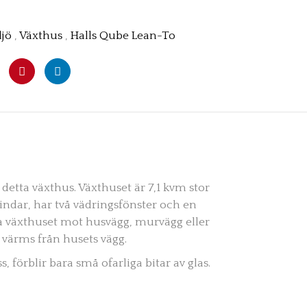
jö
,
Växthus
,
Halls Qube Lean-To
tta växthus. Växthuset är 7,1 kvm stor
indar, har två vädringsfönster och en
a växthuset mot husvägg, murvägg eller
 värms från husets vägg.
, förblir bara små ofarliga bitar av glas.