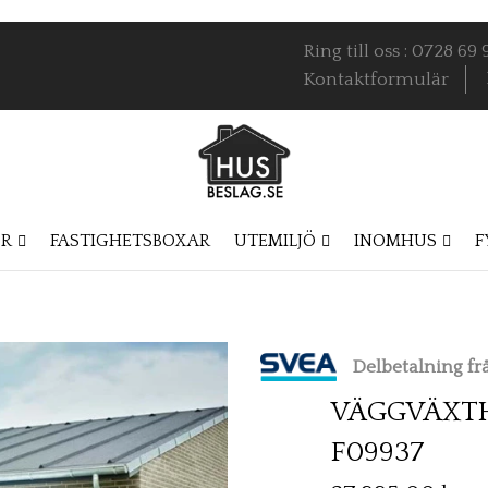
Ring till oss : 0728 6
Kontaktformulär
OR
FASTIGHETSBOXAR
UTEMILJÖ
INOMHUS
F
Delbetalning f
VÄGGVÄXTHU
F09937