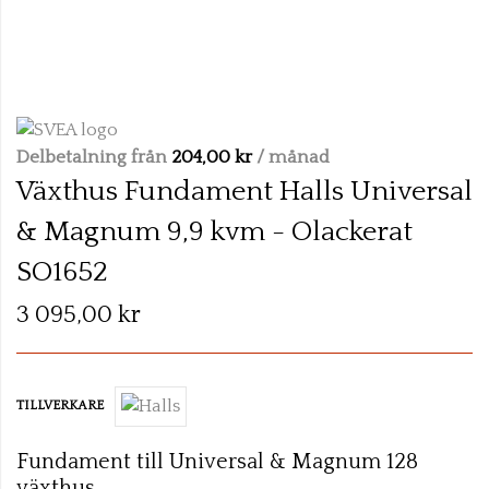
Skip
to
the
Delbetalning från
204,00 kr
/ månad
beginning
Växthus Fundament Halls Universal
of
& Magnum 9,9 kvm - Olackerat
the
images
SO1652
gallery
3 095,00 kr
TILLVERKARE
Fundament till Universal & Magnum 128
växthus