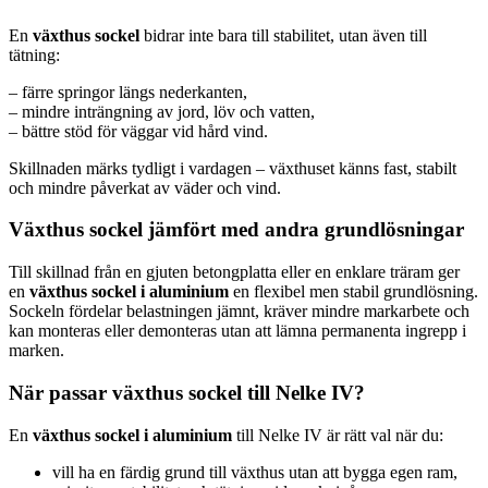
En
växthus sockel
bidrar inte bara till stabilitet, utan även till
tätning:
– färre springor längs nederkanten,
– mindre inträngning av jord, löv och vatten,
– bättre stöd för väggar vid hård vind.
Skillnaden märks tydligt i vardagen – växthuset känns fast, stabilt
och mindre påverkat av väder och vind.
Växthus sockel jämfört med andra grundlösningar
Till skillnad från en gjuten betongplatta eller en enklare träram ger
en
växthus sockel i aluminium
en flexibel men stabil grundlösning.
Sockeln fördelar belastningen jämnt, kräver mindre markarbete och
kan monteras eller demonteras utan att lämna permanenta ingrepp i
marken.
När passar växthus sockel till Nelke IV?
En
växthus sockel i aluminium
till Nelke IV är rätt val när du:
vill ha en färdig grund till växthus utan att bygga egen ram,