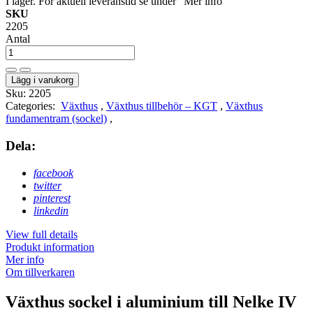
I lager. För aktuell leveranstid se under "Mer info"
SKU
2205
Antal
Lägg i varukorg
Sku:
2205
Categories:
Växthus
,
Växthus tillbehör – KGT
,
Växthus
fundamentram (sockel)
,
Dela:
facebook
twitter
pinterest
linkedin
View full details
Produkt information
Mer info
Om tillverkaren
Växthus sockel i aluminium till Nelke IV