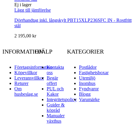
Ej i lager
Lägg till jämförelse
Dörrhandtag inkl. långskylt PBT15XLP236SFC IN - Rostfritt
stål
2 195,00 kr
INFORMATION
HJÄLP
KATEGORIER
Företagsinformation
Kontakta
Postlådor
Köpevillkor
oss
Fastighetsboxar
Leveransvillkor
Begär
Utemiljö
Returer
offert
Inomhus
Om
PUL och
Fyndvaror
husbeslag.se
Kakor
Blogg
Integritetspolicy
Varumärke
Guider &
köpråd
Manualer
växthus