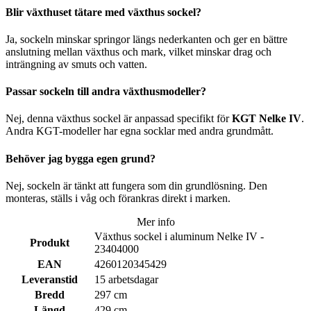
Blir växthuset tätare med växthus sockel?
Ja, sockeln minskar springor längs nederkanten och ger en bättre
anslutning mellan växthus och mark, vilket minskar drag och
inträngning av smuts och vatten.
Passar sockeln till andra växthusmodeller?
Nej, denna växthus sockel är anpassad specifikt för
KGT Nelke IV
.
Andra KGT-modeller har egna socklar med andra grundmått.
Behöver jag bygga egen grund?
Nej, sockeln är tänkt att fungera som din grundlösning. Den
monteras, ställs i våg och förankras direkt i marken.
Mer info
Växthus sockel i aluminum Nelke IV -
Produkt
23404000
EAN
4260120345429
Leveranstid
15 arbetsdagar
Bredd
297 cm
Längd
429 cm