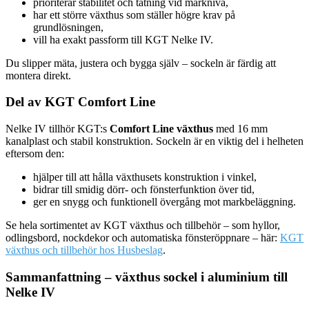
prioriterar stabilitet och tätning vid marknivå,
har ett större växthus som ställer högre krav på
grundlösningen,
vill ha exakt passform till KGT Nelke IV.
Du slipper mäta, justera och bygga själv – sockeln är färdig att
montera direkt.
Del av KGT Comfort Line
Nelke IV tillhör KGT:s
Comfort Line växthus
med 16 mm
kanalplast och stabil konstruktion. Sockeln är en viktig del i helheten
eftersom den:
hjälper till att hålla växthusets konstruktion i vinkel,
bidrar till smidig dörr- och fönsterfunktion över tid,
ger en snygg och funktionell övergång mot markbeläggning.
Se hela sortimentet av KGT växthus och tillbehör – som hyllor,
odlingsbord, nockdekor och automatiska fönsteröppnare – här:
KGT
växthus och tillbehör hos Husbeslag
.
Sammanfattning – växthus sockel i aluminium till
Nelke IV