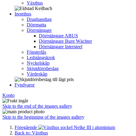
Växthus
Inomhus
Draghandtag
Dörrmatta
Dörrstängare
Dörrstängare ABUS
Dörrstängare Burg Wächter
Dörrstängare Intersteel
Fönsterlås
Ledstångskrok
Nyckelskåp
Skjutdörrsbeslag
Värdeskåp
Fyndvaror
Konto
Skip to the end of the images gallery
Skip to the beginning of the images gallery
Föregående
Back to: Växthus