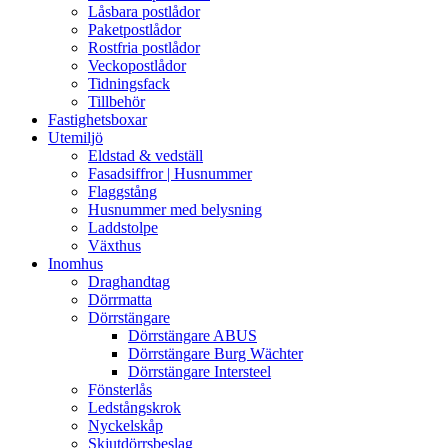
Låsbara postlådor
Paketpostlådor
Rostfria postlådor
Veckopostlådor
Tidningsfack
Tillbehör
Fastighetsboxar
Utemiljö
Eldstad & vedställ
Fasadsiffror | Husnummer
Flaggstång
Husnummer med belysning
Laddstolpe
Växthus
Inomhus
Draghandtag
Dörrmatta
Dörrstängare
Dörrstängare ABUS
Dörrstängare Burg Wächter
Dörrstängare Intersteel
Fönsterlås
Ledstångskrok
Nyckelskåp
Skjutdörrsbeslag