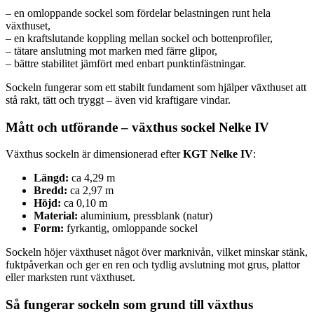
– en omloppande sockel som fördelar belastningen runt hela
växthuset,
– en kraftslutande koppling mellan sockel och bottenprofiler,
– tätare anslutning mot marken med färre glipor,
– bättre stabilitet jämfört med enbart punktinfästningar.
Sockeln fungerar som ett stabilt fundament som hjälper växthuset att
stå rakt, tätt och tryggt – även vid kraftigare vindar.
Mått och utförande – växthus sockel Nelke IV
Växthus sockeln är dimensionerad efter
KGT Nelke IV
:
Längd:
ca 4,29 m
Bredd:
ca 2,97 m
Höjd:
ca 0,10 m
Material:
aluminium, pressblank (natur)
Form:
fyrkantig, omloppande sockel
Sockeln höjer växthuset något över marknivån, vilket minskar stänk,
fuktpåverkan och ger en ren och tydlig avslutning mot grus, plattor
eller marksten runt växthuset.
Så fungerar sockeln som grund till växthus