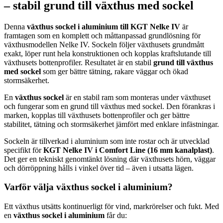
– stabil grund till växthus med sockel
Denna
växthus sockel i aluminium till KGT Nelke IV
är
framtagen som en komplett och måttanpassad grundlösning för
växthusmodellen Nelke IV. Sockeln följer växthusets grundmått
exakt, löper runt hela konstruktionen och kopplas kraftslutande till
växthusets bottenprofiler. Resultatet är en stabil
grund till växthus
med sockel
som ger bättre tätning, rakare väggar och ökad
stormsäkerhet.
En
växthus sockel
är en stabil ram som monteras under växthuset
och fungerar som en grund till växthus med sockel. Den förankras i
marken, kopplas till växthusets bottenprofiler och ger bättre
stabilitet, tätning och stormsäkerhet jämfört med enklare infästningar.
Sockeln är tillverkad i aluminium som inte rostar och är utvecklad
specifikt för
KGT Nelke IV i Comfort Line (16 mm kanalplast)
.
Det ger en tekniskt genomtänkt lösning där växthusets hörn, väggar
och dörröppning hålls i vinkel över tid – även i utsatta lägen.
Varför välja växthus sockel i aluminium?
Ett växthus utsätts kontinuerligt för vind, markrörelser och fukt. Med
en
växthus sockel i aluminium
får du: