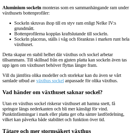
Aluminium sockeln
monteras som en sammanhängande ram under
växthusets bottenprofiler:
Sockeln skruvas ihop till en styv ram enligt Nelke IV:s
grundmått.
Bottenprofilerna kopplas kraftslutande till sockeln.
Sockeln placeras, ställs i våg och förankras i marken runt hela
växthuset.
Detta skapar en stabil helhet där växthus och sockel arbetar
tillsammans. Till skillnad från en gjuten platta kan sockeln även tas
upp igen om växthuset behöver flyttas längre fram.
Vill du jämföra olika modeller och storlekar kan du även se vårt
samlade utbud av
växthus sockel
anpassade för olika växthus.
Vad händer om växthuset saknar sockel?
Utan en växthus sockel riskerar växthuset att hamna snett, få
springor längs nederkanten och bli mer känsligt för vind.
Punktinfästningar i mark eller platta ger ofta sämre lastfördelning,
vilket kan påverka både stabilitet och funktion över tid.
Tätare och mer stormsäkert växthus