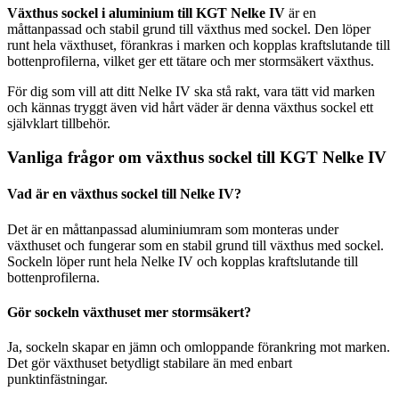
Växthus sockel i aluminium till KGT Nelke IV
är en
måttanpassad och stabil grund till växthus med sockel. Den löper
runt hela växthuset, förankras i marken och kopplas kraftslutande till
bottenprofilerna, vilket ger ett tätare och mer stormsäkert växthus.
För dig som vill att ditt Nelke IV ska stå rakt, vara tätt vid marken
och kännas tryggt även vid hårt väder är denna växthus sockel ett
självklart tillbehör.
Vanliga frågor om växthus sockel till KGT Nelke IV
Vad är en växthus sockel till Nelke IV?
Det är en måttanpassad aluminiumram som monteras under
växthuset och fungerar som en stabil grund till växthus med sockel.
Sockeln löper runt hela Nelke IV och kopplas kraftslutande till
bottenprofilerna.
Gör sockeln växthuset mer stormsäkert?
Ja, sockeln skapar en jämn och omloppande förankring mot marken.
Det gör växthuset betydligt stabilare än med enbart
punktinfästningar.