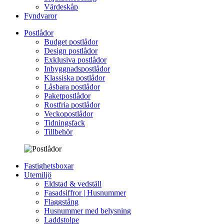
Värdeskåp
Fyndvaror
Postlådor
Budget postlådor
Design postlådor
Exklusiva postlådor
Inbyggnadspostlådor
Klassiska postlådor
Låsbara postlådor
Paketpostlådor
Rostfria postlådor
Veckopostlådor
Tidningsfack
Tillbehör
Fastighetsboxar
Utemiljö
Eldstad & vedställ
Fasadsiffror | Husnummer
Flaggstång
Husnummer med belysning
Laddstolpe