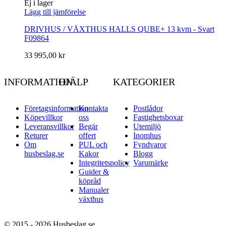
Ej i lager
Lägg till jämförelse
DRIVHUS / VÄXTHUS HALLS QUBE+ 13 kvm - Svart
F09864
33 995,00 kr
INFORMATION
HJÄLP
KATEGORIER
Företagsinformation
Kontakta
Postlådor
Köpevillkor
oss
Fastighetsboxar
Leveransvillkor
Begär
Utemiljö
Returer
offert
Inomhus
Om
PUL och
Fyndvaror
husbeslag.se
Kakor
Blogg
Integritetspolicy
Varumärke
Guider &
köpråd
Manualer
växthus
© 2015 - 2026 Husbeslag.se