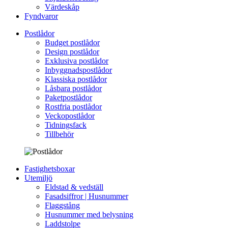
Värdeskåp
Fyndvaror
Postlådor
Budget postlådor
Design postlådor
Exklusiva postlådor
Inbyggnadspostlådor
Klassiska postlådor
Låsbara postlådor
Paketpostlådor
Rostfria postlådor
Veckopostlådor
Tidningsfack
Tillbehör
Fastighetsboxar
Utemiljö
Eldstad & vedställ
Fasadsiffror | Husnummer
Flaggstång
Husnummer med belysning
Laddstolpe