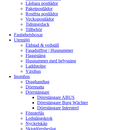
Låsbara postlådor
Paketpostlådor
Rostfria postlådor
Veckopostlådor
Tidningsfack
Tillbehör
Fastighetsboxar
Utemiljö
Eldstad & vedställ
Fasadsiffror | Husnummer
Flaggstång
Husnummer med belysning
Laddstolpe
Växthus
Inomhus
Draghandtag
Dörrmatta
Dörrstängare
Dörrstängare ABUS
Dörrstängare Burg Wächter
Dörrstängare Intersteel
Fönsterlås
Ledstångskrok
Nyckelskåp
Skjutdörrsbeslag