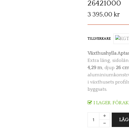
26421000
3 395,00 kr
TILLVERKARE
Växthushylla Apta
Extra lång, sidolå
4,29 m
, djup
26 c
aluminiumkonstruk
i växthusets profi
byggsats.
I LAGER. FÖR A
LÄG