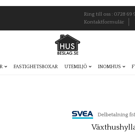
Ring till oss : 0728 6
Kontaktformulär
R
FASTIGHETSBOXAR
UTEMILJÖ
INOMHUS
F
Delbetalning f
Växthushyll