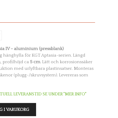
sia IV – aluminium (pressblank)
ng hänghylla för KGT Aptasia-serien. Längd
m
, profilhöjd ca
5 cm
. Lätt och korrosionssäker
tion med urlyftbara plastinsatser. Monteras
lskenor (plugg-/skruvsystem). Levereras som
KTUELL LEVERANSTID SE UNDER "MER INFO"
G I VARUKORG