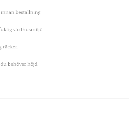
 innan beställning.
fuktig växthusmiljö.
g räcker.
r du behöver höjd.