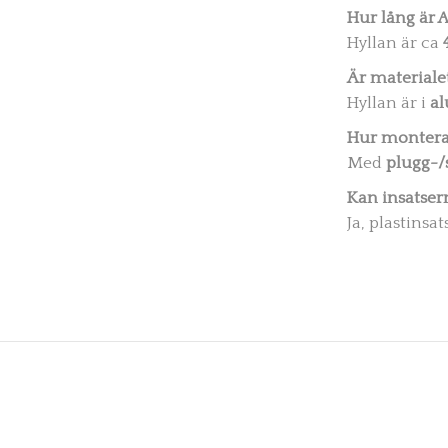
Hur lång är A
Hyllan är ca
Är materialet
Hyllan är i
a
Hur montera
Med
plugg-/
Kan insatsern
Ja, plastinsa