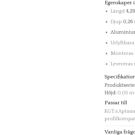
Egenskaper i
Längd
4,2
Djup
0,26
Alumini
Urlyftbara
Monteras 
Levereras 
Specifikatio
Produktserie
Höjd:
0,05 m
Passar till
KGT:s Aptasi
profilkompati
Vanliga fråg