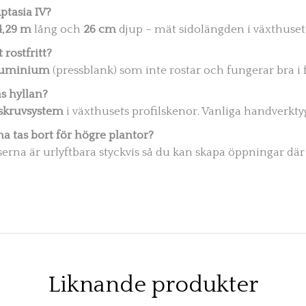
ptasia IV?
4,29 m
lång och
26 cm
djup – mät sidolängden i växthuset
 rostfritt?
luminium
(pressblank) som inte rostar och fungerar bra i 
s hyllan?
skruvsystem
i växthusets profilskenor. Vanliga handverkty
a tas bort för högre plantor?
tserna är urlyftbara styckvis så du kan skapa öppningar dä
Liknande produkter