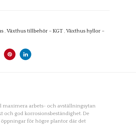
us
,
Växthus tillbehör – KGT
,
Växthus hyllor –
ill maximera arbets- och avställningsytan
ikt och god korrosionsbeständighet. De
a öppningar för högre plantor där det