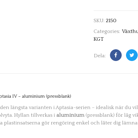
SKU:
2150
Categories:
Växth
KGT
Dela:
ptasia IV – aluminium (pressblank)
den längsta varianten i Aptasia-serien – idealisk när du v
lvyta. Hyllan tillverkas i
aluminium
(pressblank) för låg v
ita plastinsatserna gör rengöring enkel och låter dig lämn