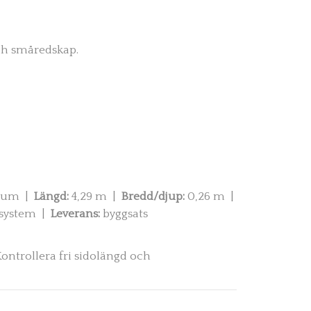
och småredskap.
ium |
Längd:
4,29 m |
Bredd/djup:
0,26 m |
vsystem |
Leverans:
byggsats
ntrollera fri sidolängd och