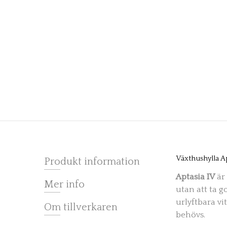
Växthushylla A
Produkt information
Aptasia IV
är 
Mer info
utan att ta go
urlyftbara v
Om tillverkaren
behövs.