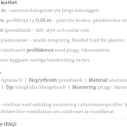
 korthet
9 m
– sammanhängande yta längs sidoväggen.
 m
, profilhöjd ca
0,05 m
– plats för krukor, plantbrickor 
um
(pressblank) – lätt, styvt och rostar inte.
 plastinsatser – snabb rengöring, flexibel höjd för plantor.
i växthusets
profilskenor
med plugg-/skruvsystem.
som byggsats; vanliga handverktyg räcker.
n
:
Aptasia IV |
Färg/ytfinish:
pressblank |
Material:
alumin
 |
Typ:
hänghylla (Hängebord) |
Montering:
plugg-/skru
a-växthus med sidolång montering i aluminiumprofiler. Ko
bilitet före installation om växthuset är modifierat.
or (FAQ)