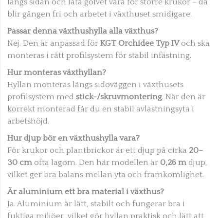
längs sidan och låta golvet vara för större krukor – då
blir gången fri och arbetet i växthuset smidigare.
Passar denna växthushylla alla växthus?
Nej. Den är anpassad för
KGT Orchidee Typ IV
och ska
monteras i rätt profilsystem för stabil infästning.
Hur monteras växthyllan?
Hyllan monteras längs sidoväggen i växthusets
profilsystem med
stick-/skruvmontering
. När den är
korrekt monterad får du en stabil avlastningsyta i
arbetshöjd.
Hur djup bör en växthushylla vara?
För krukor och plantbrickor är ett djup på cirka
20–
30 cm
ofta lagom. Den här modellen är
0,26 m
djup,
vilket ger bra balans mellan yta och framkomlighet.
Är aluminium ett bra material i växthus?
Ja. Aluminium är lätt, stabilt och fungerar bra i
fuktiga miljöer, vilket gör hyllan praktisk och lätt att