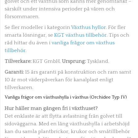
golvet och ett växthus som känns mer genomtänkt –
särskilt under intensiva perioder på våren och
försommaren.
Se fler modeller i kategorin
Växthus hyllor
. För fler
smarta lösningar, se
KGT växthus tillbehör
. Tips och
råd hittar du även i
vanliga frågor om växthus
tillbehör
.
Tillverkare:
KGT GmbH.
Ursprung:
Tyskland.
Garanti:
15 års garanti på konstruktion och ram samt
10 år mot väderpåverkan för kanalplast enligt
tillverkaren.
Vanliga frågor om växthushylla i växthus (Orchidee Typ IV)
Hur håller man gången fri i växthuset?
Det enklaste är att flytta avlastning från golvet till
sidoväggarna. Med en lång växthushylla i arbetshöjd
kan du samla plantbrickor, krukor och småtillbehör