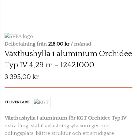
Skip
to
the
Delbetalning från
218,00 kr
/ månad
beginning
Växthushylla i aluminium Orchidee
of
Typ IV 4,29 m - 12421000
the
images
3 395,00 kr
gallery
TILLVERKARE
Växthushylla i aluminium för KGT Orchidee Typ IV
–
extra lång, stabil avlastningsyta som ger mer
odlingsplats, bättre struktur och ett smidigare