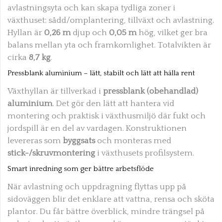
avlastningsyta och kan skapa tydliga zoner i
växthuset: sådd/omplantering, tillväxt och avlastning.
Hyllan är
0,26 m
djup och
0,05 m
hög, vilket ger bra
balans mellan yta och framkomlighet. Totalvikten är
cirka
8,7 kg
.
Pressblank aluminium – lätt, stabilt och lätt att hålla rent
Växthyllan är tillverkad i
pressblank (obehandlad)
aluminium
. Det gör den lätt att hantera vid
montering och praktisk i växthusmiljö där fukt och
jordspill är en del av vardagen. Konstruktionen
levereras som
byggsats
och monteras med
stick-/skruvmontering
i växthusets profilsystem.
Smart inredning som ger bättre arbetsflöde
När avlastning och uppdragning flyttas upp på
sidoväggen blir det enklare att vattna, rensa och sköta
plantor. Du får bättre överblick, mindre trängsel på