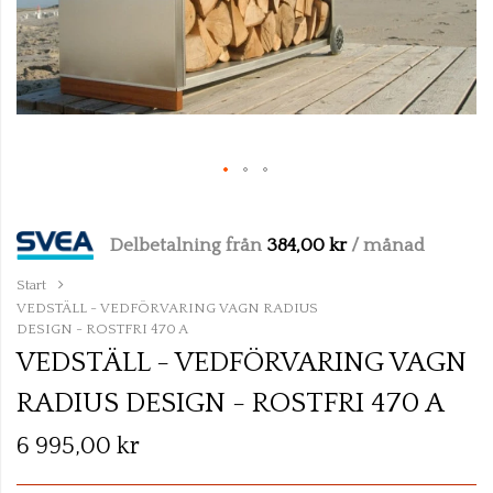
gallery
Skip
to
Delbetalning från
384,00 kr
/ månad
the
beginning
Start
of
VEDSTÄLL - VEDFÖRVARING VAGN RADIUS
DESIGN - ROSTFRI 470 A
the
VEDSTÄLL - VEDFÖRVARING VAGN
images
gallery
RADIUS DESIGN - ROSTFRI 470 A
6 995,00 kr