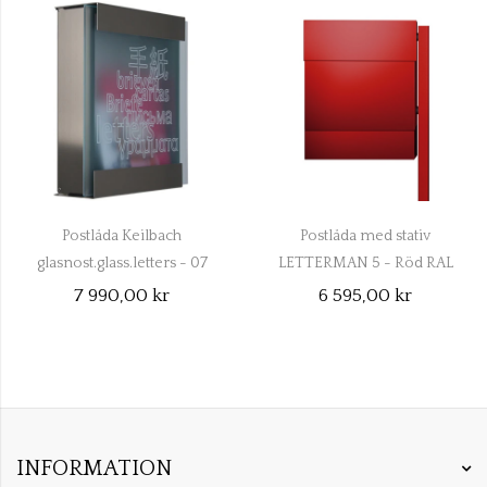
Postlåda Keilbach
Postlåda med stativ
glasnost.glass.letters - 07
LETTERMAN 5 - Röd RAL
1118
3020 566 R
7 990,00 kr
6 595,00 kr
INFORMATION