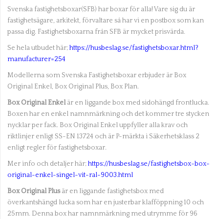
Svenska fastighetsboxar(SFB) har boxar för alla! Vare sig du är
fastighetsägare, arkitekt, förvaltare så har vi en postbox som kan
passa dig. Fastighetsboxarna från SFB är mycket prisvärda.
Se hela utbudet här;
https://husbeslag.se/fastighetsboxar.html?
manufacturer=254
Modellerna som Svenska Fastighetsboxar erbjuder är Box
Original Enkel, Box Original Plus, Box Plan.
Box Original Enkel
är en liggande box med sidohängd frontlucka.
Boxen har en enkel namnmärkning och det kommer tre stycken
nycklar per fack. Box Original Enkel uppfyller alla krav och
riktlinjer enligt SS-EN 13724 och är P-märkta i Säkerhetsklass 2
enligt regler för fastighetsboxar.
Mer info och detaljer här;
https://husbeslag.se/fastighetsbox-box-
original-enkel-singel-vit-ral-9003.html
Box Original Plus
är en liggande fastighetsbox med
överkantshängd lucka som har en justerbar klafföppning 10 och
25mm. Denna box har namnmärkning med utrymme för 96