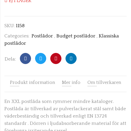
EJ I LAGER
SKU:
1158
Categories:
Postlådor
,
Budget postlådor
,
Klassiska
postlådor
Dela:
Produkt information
Mer info
Om tillverkaren
En XXL postlåda som rymmer mindre kataloger.
Postlåda är tillverkad av pulverlackerat stål samt både
väderbeständig och
tillverkad enligt EN 13724
standard
r . Dörren i ljudabsorberande material för att
förebygga irriterande rassel.