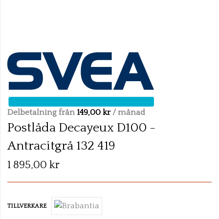
Skip
to
the
beginning
of
the
Delbetalning från
149,00 kr
/ månad
images
Postlåda Decayeux D100 -
gallery
Antracitgrå 132 419
1 895,00 kr
TILLVERKARE