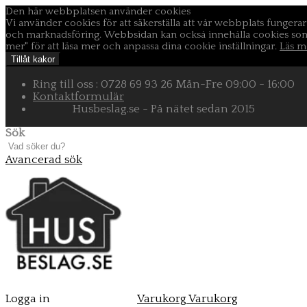
Den här webbplatsen använder cookies
Vi använder cookies för att säkerställa att vår webbplats fungerar 
och marknadsföring. Webbsidan kan också innehålla cookies som v
mer" för att läsa mer och anpassa dina cookie inställningar.
Läs m
Tillåt kakor
Ring till oss : 0728 69 93 26 Mån-Fre 09:00 - 16:00
Kontaktformulär
Husbeslag.se - På nätet sedan 2015
Sök
Avancerad sök
Logga in
Varukorg
Varukorg