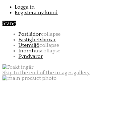
Logga in
Registera ny kund
Stäng
Postlådor
collapse
Fastighetsboxar
Utemiljö
collapse
Inomhus
collapse
Fyndvaror
Skip to the end of the images gallery