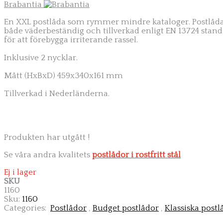
Brabantia
En XXL postlåda som rymmer mindre kataloger. Postlåda ä
både väderbeständig och
tillverkad enligt EN 13724 stan
för att förebygga irriterande rassel.
Inklusive 2 nycklar.
Mått (HxBxD) 459x340x161 mm
Tillverkad i Nederländerna.
Produkten har utgått !
Se våra andra kvalitets
postlådor i rostfritt stål
Ej i lager
SKU
1160
Sku:
1160
Categories:
Postlådor
,
Budget postlådor
,
Klassiska postl