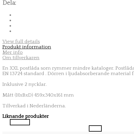
Dela:
View full details
Produkt information
Mer info
Om tillverkaren
En XXL postlåda som rymmer mindre kataloger. Postlåda 
EN 13724 standard
. Dörren i ljudabsorberande material fö
Inklusive 2 nycklar.
Mått (HxBxD) 459x340x161 mm
Tillverkad i Nederländerna.
Liknande produkter
Previous
Next