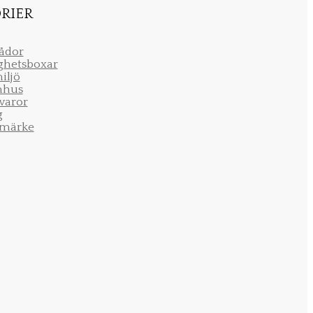
RIER
lådor
ighetsboxar
iljö
mhus
varor
g
märke