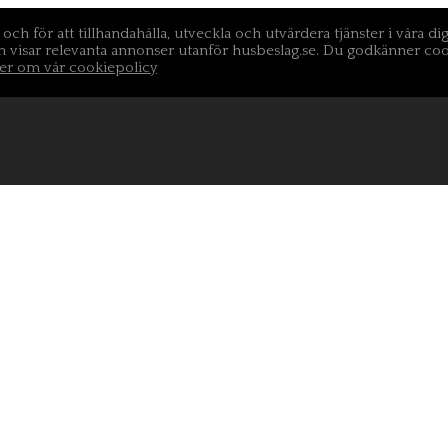
och för att tillhandahålla, utveckla och utvärdera tjänster i våra d
isar relevanta annonser utanför husbeslag.se. Du godkänner cookie
er om vår cookiepolicy