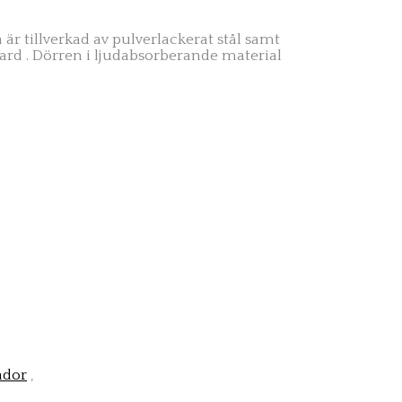
r tillverkad av pulverlackerat stål samt
dard
. Dörren i ljudabsorberande material
ådor
,