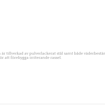
är tillverkad av pulverlackerat stål samt både väderbest
r att förebygga irriterande rassel.