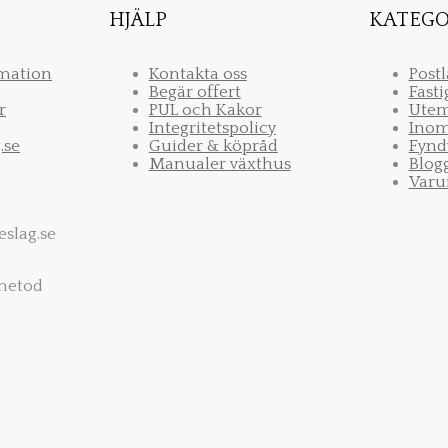
HJÄLP
KATEGO
rmation
Kontakta oss
Post
Begär offert
Fast
r
PUL och Kakor
Utem
Integritetspolicy
Ino
.se
Guider & köpråd
Fynd
Manualer växthus
Blog
Varu
eslag.se