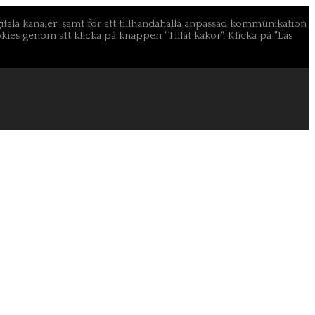
igitala kanaler, samt för att tillhandahålla anpassad kommunikation
s genom att klicka på knappen "Tillåt kakor". Klicka på "Läs