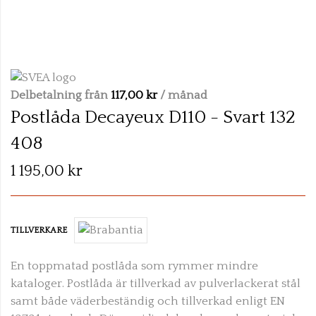
Skip
to
the
Delbetalning från
117,00 kr
/ månad
beginning
Postlåda Decayeux D110 - Svart 132
of
408
the
images
1 195,00 kr
gallery
TILLVERKARE
En toppmatad postlåda som rymmer mindre
kataloger. Postlåda är tillverkad av pulverlackerat stål
samt både väderbeständig och
tillverkad enligt EN