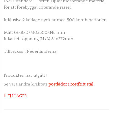
13724 standard
. Dörren i ljudabsorberande material
för att förebygga irriterande rassel.
Inklusive 2 kodade nycklar med 500 kombinationer.
Mått (HxBxD) 410x300x148 mm
Inkastets öppning (HxB) 34x272mm
Tillverkad i Nederländerna.
Produkten har utgått !
Se våra andra kvalitets
postlådor i rostfritt stål
EJ I LAGER