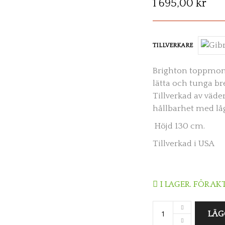
1 695,00 kr
TILLVERKARE
Brighton toppmonte
lätta och tunga bre
Tillverkad av väd
hållbarhet med lå
Höjd 130 cm.
Tillverkad i USA
I LAGER. FÖR A
LÄG