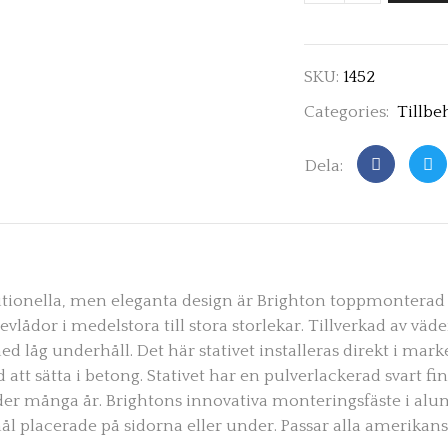
SKU:
1452
Categories:
Tillbe
Dela:
itionella, men eleganta design är Brighton toppmonterad st
evlådor i medelstora till stora storlekar. Tillverkad av v
d låg underhåll. Det här stativet installeras direkt i ma
 att sätta i betong. Stativet har en pulverlackerad svart f
der många år. Brightons innovativa monteringsfäste i 
l placerade på sidorna eller under. Passar alla amerikan