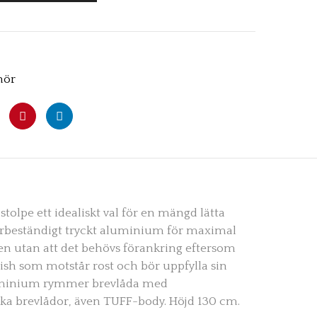
hör
olpe ett idealiskt val för en mängd lätta
äderbeständigt tryckt aluminium för maximal
rken utan att det behövs förankring eftersom
inish som motstår rost och bör uppfylla sin
aluminium rymmer brevlåda med
ska brevlådor, även TUFF-body. Höjd 130 cm.