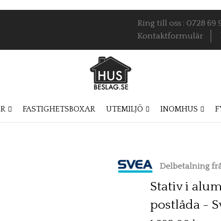
Ring till oss : 0728 6
Kontaktformulär
OR
FASTIGHETSBOXAR
UTEMILJÖ
INOMHUS
F
Delbetalning f
Stativ i al
postlåda - S