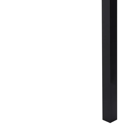
the
images
gallery
Skip