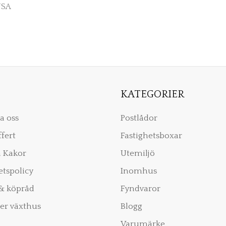
USA
KATEGORIER
a oss
Postlådor
ffert
Fastighetsboxar
 Kakor
Utemiljö
etspolicy
Inomhus
& köpråd
Fyndvaror
er växthus
Blogg
Varumärke