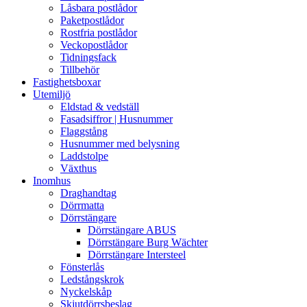
Låsbara postlådor
Paketpostlådor
Rostfria postlådor
Veckopostlådor
Tidningsfack
Tillbehör
Fastighetsboxar
Utemiljö
Eldstad & vedställ
Fasadsiffror | Husnummer
Flaggstång
Husnummer med belysning
Laddstolpe
Växthus
Inomhus
Draghandtag
Dörrmatta
Dörrstängare
Dörrstängare ABUS
Dörrstängare Burg Wächter
Dörrstängare Intersteel
Fönsterlås
Ledstångskrok
Nyckelskåp
Skjutdörrsbeslag