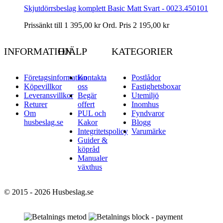
Skjutdörrsbeslag komplett Basic Matt Svart - 0023.450101
Prissänkt till
1 395,00 kr
Ord. Pris
2 195,00 kr
INFORMATION
HJÄLP
KATEGORIER
Företagsinformation
Kontakta
Postlådor
Köpevillkor
oss
Fastighetsboxar
Leveransvillkor
Begär
Utemiljö
Returer
offert
Inomhus
Om
PUL och
Fyndvaror
husbeslag.se
Kakor
Blogg
Integritetspolicy
Varumärke
Guider &
köpråd
Manualer
växthus
© 2015 - 2026 Husbeslag.se