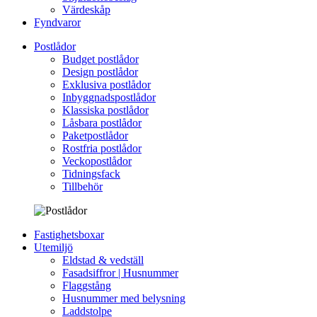
Värdeskåp
Fyndvaror
Postlådor
Budget postlådor
Design postlådor
Exklusiva postlådor
Inbyggnadspostlådor
Klassiska postlådor
Låsbara postlådor
Paketpostlådor
Rostfria postlådor
Veckopostlådor
Tidningsfack
Tillbehör
Fastighetsboxar
Utemiljö
Eldstad & vedställ
Fasadsiffror | Husnummer
Flaggstång
Husnummer med belysning
Laddstolpe